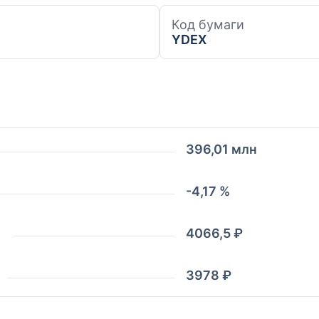
Код бумаги
YDEX
396,01 млн
-4,17 %
ь
4066,5 ₽
3978 ₽