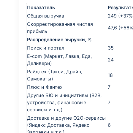
Показатель
Результат
Общая выручка
249 (+37%
Скорректированная чистая
47,6 (+56%
прибыль
Распределение выручки, %
Поиск и портал
35
E-com (Маркет, Лавка, Еда,
24
Деливери)
Райдтех (Такси, Драйв,
18
Самокаты)
Плюс и Фантех
7
Другие БЮ и инициативы (B2B,
устройства, финансовые
7
сервисы и т.д.)
Доставка и другие О2О-сервисы
(Яндекс Доставка, Яндекс
6
Заправки и т.д.)