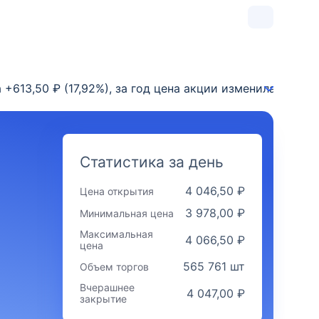
на +613,50 ₽ (17,92%), за год цена акции изменилась на
Статистика за день
4 046,50 ₽
Цена открытия
3 978,00 ₽
Минимальная цена
Максимальная
4 066,50 ₽
цена
565 761 шт
Объем торгов
Вчерашнее
4 047,00 ₽
закрытие