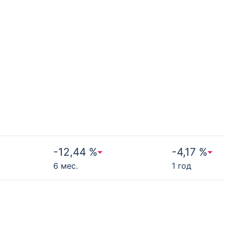
-12,44 %
-4,17 %
6 мес.
1 год