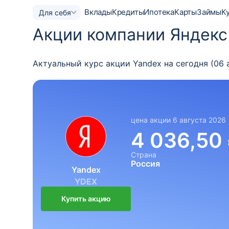
Вклады
Кредиты
Ипотека
Карты
Займы
К
Для себя
Акции компании Яндекс
Актуальный курс акции Yandex на сегодня (06 а
цена акции 6 августа 2026
4 036,50
Страна
Россия
Yandex
YDEX
Купить акцию