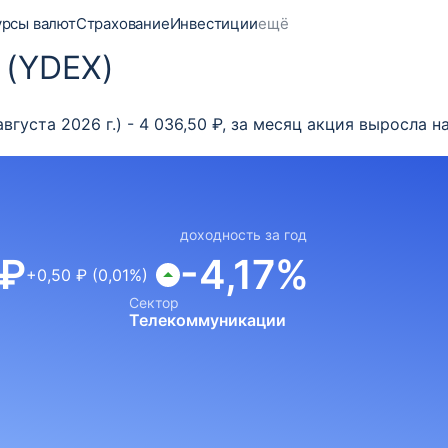
урсы валют
Страхование
Инвестиции
ещё
 (YDEX)
вгуста 2026 г.) - 4 036,50 ₽, за месяц акция выросла 
доходность за год
 ₽
-4,17%
+0,50 ₽ (0,01%)
Сектор
Телекоммуникации