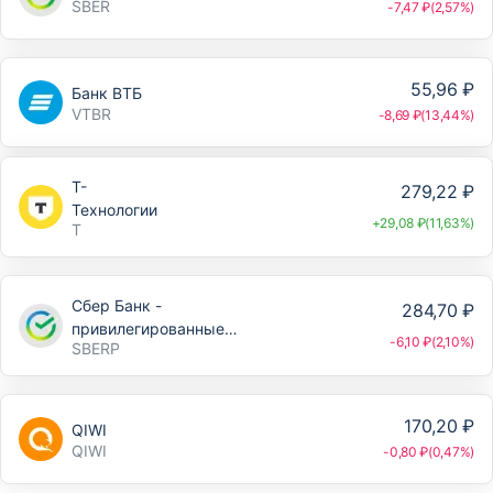
SBER
-7,47 ₽(2,57%)
55,96 ₽
Банк ВТБ
VTBR
-8,69 ₽(13,44%)
Т-
279,22 ₽
Технологии
+29,08 ₽(11,63%)
T
Сбер Банк -
284,70 ₽
привилегированные
-6,10 ₽(2,10%)
SBERP
акции
170,20 ₽
QIWI
QIWI
-0,80 ₽(0,47%)