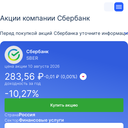
Акции компании Сбербанк
Перед покупкой акций Сбербанка уточните информацию
Сбербанк
SBER
цена акции 10 августа 2026
283,56 ₽
-0,01 ₽ (0,00%)
доходность за год
-10,27%
Купить акцию
Россия
Страна
Финансовые услуги
Сектор