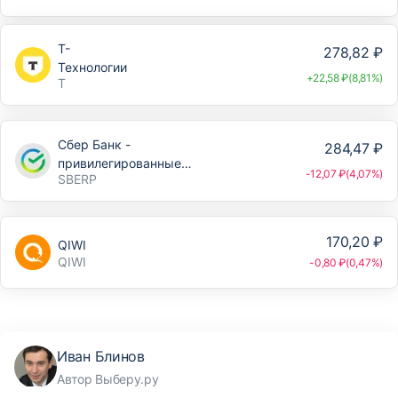
Т-
278,82 ₽
Технологии
+22,58 ₽(8,81%)
T
Сбер Банк -
284,47 ₽
привилегированные
-12,07 ₽(4,07%)
SBERP
акции
170,20 ₽
QIWI
QIWI
-0,80 ₽(0,47%)
Иван Блинов
Автор Выберу.ру