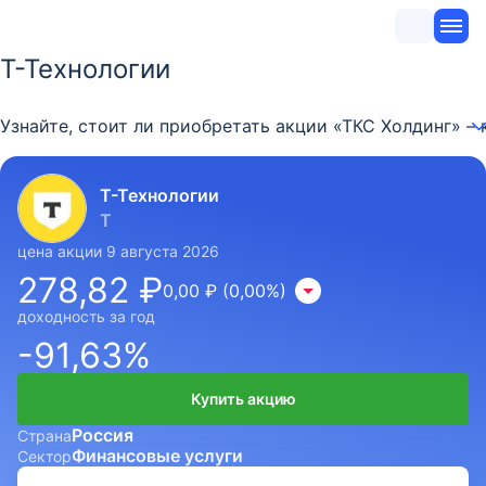
Т-Технологии
Узнайте, стоит ли приобретать акции «ТКС Холдинг» –
Т-Технологии
T
цена акции 9 августа 2026
278,82 ₽
0,00 ₽ (0,00%)
доходность за год
-91,63%
Купить акцию
Россия
Страна
Финансовые услуги
Сектор