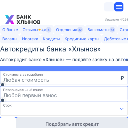
Лицензия
№254
О банке
Отзывы
Отделения
Банкоматы
Ста
4,0
4
32
63
Вклады
Ипотека
Кредиты
Кредитные карты
Дебетовые 
Автокредиты банка «Хлынов»​
Автокредит банке «Хлынов» — подайте заявку на авток
Стоимость автомобиля
₽
Первоначальный взнос
Срок
Подобрать автокредит