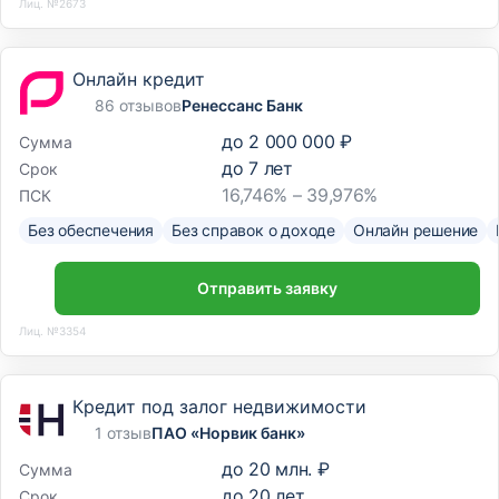
Лиц. №2673
Онлайн кредит
86 отзывов
Ренессанс Банк
до
2 000 000 ₽
Сумма
до
7
лет
Срок
16,746% – 39,976%
ПСК
Без обеспечения
Без справок о доходе
Онлайн решение
Отправить заявку
Лиц. №3354
Кредит под залог недвижимости
1 отзыв
ПАО «Норвик банк»
до
20 млн. ₽
Сумма
до
20
лет
Срок