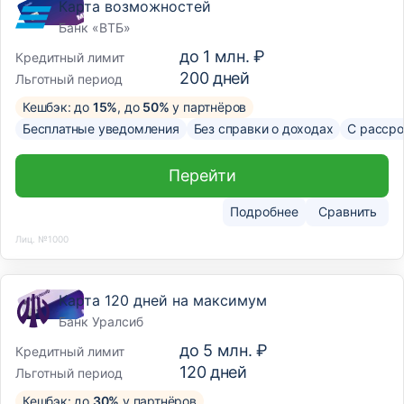
Карта возможностей
Банк «ВТБ»
до
1 млн. ₽
Кредитный лимит
200
дней
Льготный период
Кешбэк: до
15%
, до
50%
у партнёров
Бесплатные уведомления
Без справки о доходах
С рассро
Перейти
Подробнее
Сравнить
Лиц. №1000
Карта 120 дней на максимум
Банк Уралсиб
до
5 млн. ₽
Кредитный лимит
120
дней
Льготный период
Кешбэк: до
30%
у партнёров