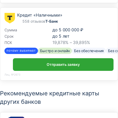
Кредит «Наличными»
558 отзывов
Т-Банк
до
5 000 000 ₽
Сумма
до
5
лет
Срок
19,878% – 39,895%
ПСК
Быстро и онлайн
Без обеспечения
Без с
ПОЧЕМУ ВЫБИРАЮТ
Отправить заявку
Лиц. №2673
Рекомендуемые кредитные карты
других банков