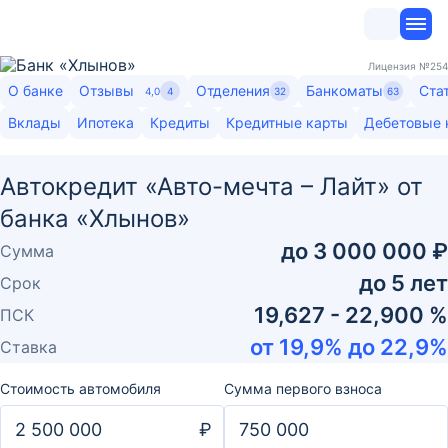
Лицензия
№254
О банке
Отзывы
Отделения
Банкоматы
Ста
4,0
4
32
63
Вклады
Ипотека
Кредиты
Кредитные карты
Дебетовые 
Автокредит «Авто-мечта – Лайт» от
банка «Хлынов»
до
3 000 000 ₽
Сумма
до
5
лет
Срок
19,627 - 22,900 %
ПСК
от
19,9
% до
22,9
%
Ставка
Стоимость автомобиля
Сумма первого взноса
₽