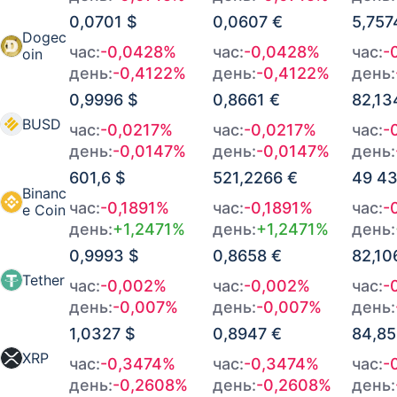
0,0701 $
0,0607 €
5,757
08.08.2026 в 14:00
1,2095 €
+0,006%
Dogec
час:
-0,0428%
час:
-0,0428%
час:
-
oin
08.08.2026 в 13:00
1,2086 €
-0,0179%
день:
-0,4122%
день:
-0,4122%
день:
0,9996 $
0,8661 €
82,13
08.08.2026 в 12:00
1,2112 €
0%
BUSD
час:
-0,0217%
час:
-0,0217%
час:
-
08.08.2026 в 11:00
1,2112 €
+0,0661%
день:
-0,0147%
день:
-0,0147%
день:
601,6 $
521,2266 €
49 43
08.08.2026 в 10:00
1,2017 €
+0,0362%
Binanc
час:
-0,1891%
час:
-0,1891%
час:
-
e Coin
день:
+1,2471%
день:
+1,2471%
день:
08.08.2026 в 09:00
1,1965 €
+0,0669%
0,9993 $
0,8658 €
82,10
08.08.2026 в 08:00
1,187 €
-0,0061%
Tether
час:
-0,002%
час:
-0,002%
час:
-
день:
-0,007%
день:
-0,007%
день:
08.08.2026 в 07:00
1,1878 €
-0,0363%
1,0327 $
0,8947 €
84,8
XRP
08.08.2026 в 06:00
1,193 €
+0,0426%
час:
-0,3474%
час:
-0,3474%
час:
-
день:
-0,2608%
день:
-0,2608%
день: