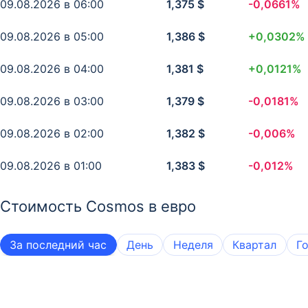
09.08.2026 в 06:00
1,375 $
-0,0661%
08.08.2026 в 07:00
112,6503 ₽
-0,0363%
09.08.2026 в 05:00
1,386 $
+0,0302%
08.08.2026 в 06:00
113,1433 ₽
+0,0426%
09.08.2026 в 04:00
1,381 $
+0,0121%
08.08.2026 в 05:00
112,5681 ₽
-0,0061%
09.08.2026 в 03:00
1,379 $
-0,0181%
08.08.2026 в 04:00
112,6503 ₽
+0,0183%
09.08.2026 в 02:00
1,382 $
-0,006%
08.08.2026 в 03:00
112,4038 ₽
-0,0303%
09.08.2026 в 01:00
1,383 $
-0,012%
08.08.2026 в 02:00
112,8146 ₽
+0,0488%
09.08.2026 в 00:00
1,385 $
0%
Стоимость Cosmos в евро
08.08.2026 в 01:00
112,1573 ₽
+0,0184%
08.08.2026 в 23:00
1,385 $
+0,0181%
08.08.2026 в 00:00
111,9108 ₽
+0,1149%
За последний час
День
Неделя
Квартал
Г
08.08.2026 в 22:00
1,382 $
-0,0241%
08.08.2026 в 21:00
1,386 $
+0,0302%