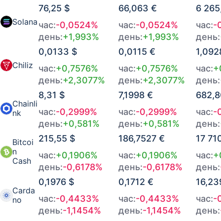
08.08.2026 в 05:00
1,187 €
-0,0061%
76,25 $
66,063 €
6 265
Solana
08.08.2026 в 04:00
час:
-0,0524%
1,1878 €
час:
-0,0524%
+0,0183%
час:
-
день:
+1,993%
день:
+1,993%
день:
08.08.2026 в 03:00
1,1852 €
-0,0303%
0,0133 $
0,0115 €
1,092
Chiliz
час:
+0,7576%
час:
+0,7576%
час:
+
08.08.2026 в 02:00
1,1896 €
+0,0488%
день:
+2,3077%
день:
+2,3077%
день:
08.08.2026 в 01:00
1,1826 €
+0,0184%
8,31 $
7,1998 €
682,8
Chainli
час:
-0,2999%
час:
-0,2999%
час:
-
nk
08.08.2026 в 00:00
1,18 €
+0,0456%
день:
+0,581%
день:
+0,581%
день:
215,55 $
186,7527 €
17 71
Bitcoi
n
час:
+0,1906%
час:
+0,1906%
час:
+
Cash
день:
-0,6178%
день:
-0,6178%
день:
0,1976 $
0,1712 €
16,23
Carda
час:
-0,4433%
час:
-0,4433%
час:
-
no
день:
-1,1454%
день:
-1,1454%
день: