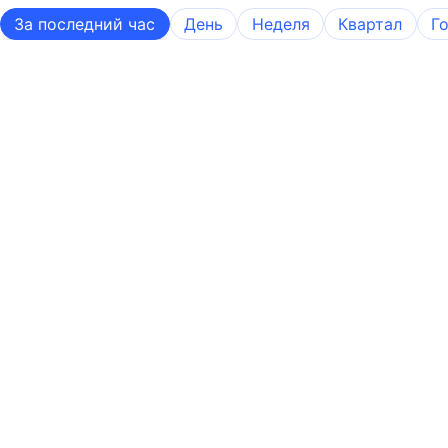
За последний час
День
Неделя
Квартал
Г