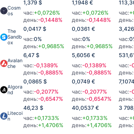
1,379 $
1,1948 €
113,3
Cosm
час:
+0,0726%
час:
+0,0726%
час:
+
os
день:
-0,1448%
день:
-0,1448%
день:
0,0417 $
0,0361 €
3,426
The
Sandb
час:
0%
час:
0%
час:
0
ox
день:
+0,9685%
день:
+0,9685%
день:
6,47 $
5,6056 €
531,6
Avalan
час:
-0,1389%
час:
-0,1389%
час:
-
che
день:
-0,8885%
день:
-0,8885%
день:
0,0865 $
0,0749 €
7,107
Algora
час:
-0,2077%
час:
-0,2077%
час:
-
nd
день:
-0,6547%
день:
-0,6547%
день:
46,23 $
40,0537 €
3 798
Litecoi
час:
+0,1733%
час:
+0,1733%
час:
+
n
день:
+1,4706%
день:
+1,4706%
день: