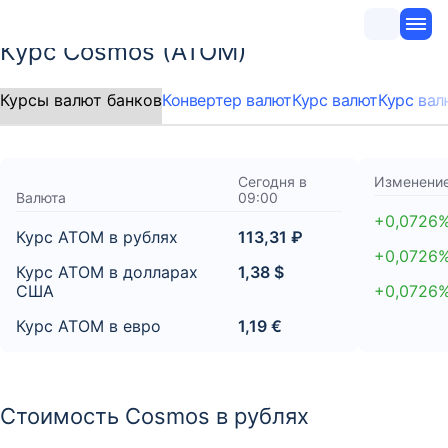
Курс Cosmos (ATOM)
Конвертер валют
Курс валют
Курс вал
Сегодня в
Изменение
Валюта
09:00
+0,0726
Курс ATOM в рублях
113,31 ₽
+0,0726
Курс ATOM в долларах
1,38 $
США
+0,0726
Курс ATOM в евро
1,19 €
Стоимость Cosmos в рублях