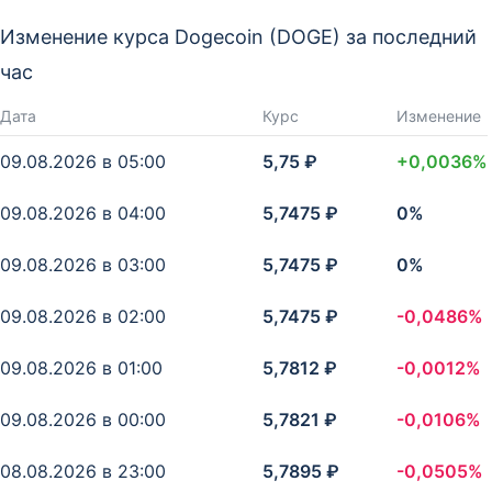
Изменение курса Dogecoin (DOGE) за последний
час
Дата
Курс
Изменение
09.08.2026 в 05:00
5,75 ₽
+0,0036%
09.08.2026 в 04:00
5,7475 ₽
0%
09.08.2026 в 03:00
5,7475 ₽
0%
09.08.2026 в 02:00
5,7475 ₽
-0,0486%
09.08.2026 в 01:00
5,7812 ₽
-0,0012%
09.08.2026 в 00:00
5,7821 ₽
-0,0106%
08.08.2026 в 23:00
5,7895 ₽
-0,0505%