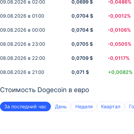
09.08.2026 в 02:00
0,0699 $
-0,0486%
08.08.2026 в 03:00
5,7402 ₽
-0,006%
09.08.2026 в 01:00
0,0704 $
-0,0012%
08.08.2026 в 02:00
5,7443 ₽
+0,0251%
09.08.2026 в 00:00
0,0704 $
-0,0106%
08.08.2026 в 01:00
5,727 ₽
+0,012%
08.08.2026 в 23:00
0,0705 $
-0,0505%
08.08.2026 в 00:00
5,7188 ₽
+0,0789%
08.08.2026 в 22:00
0,0709 $
-0,0117%
08.08.2026 в 21:00
0,071 $
+0,0082%
08.08.2026 в 20:00
0,0709 $
+0,0035%
Стоимость Dogecoin в евро
08.08.2026 в 19:00
0,0709 $
-0,0328%
За последний час
День
Неделя
Квартал
Г
08.08.2026 в 18:00
0,0712 $
+0,0023%
08.08.2026 в 17:00
0,0711 $
+0,0047%