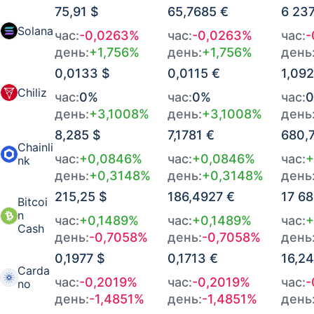
08.08.2026 в 01:00
0,0604 €
+0,012%
75,91 $
65,7685 €
6 23
Solana
08.08.2026 в 00:00
час:
-0,0263%
0,0603 €
час:
-0,0263%
+0,0099%
час:
-
день:
+1,756%
день:
+1,756%
день
0,0133 $
0,0115 €
1,09
Chiliz
час:
0%
час:
0%
час:
день:
+3,1008%
день:
+3,1008%
день
8,285 $
7,1781 €
680,
Chainli
час:
+0,0846%
час:
+0,0846%
час:
+
nk
день:
+0,3148%
день:
+0,3148%
день
215,25 $
186,4927 €
17 6
Bitcoi
n
час:
+0,1489%
час:
+0,1489%
час:
+
Cash
день:
-0,7058%
день:
-0,7058%
день
0,1977 $
0,1713 €
16,2
Carda
час:
-0,2019%
час:
-0,2019%
час:
-
no
день:
-1,4851%
день:
-1,4851%
день