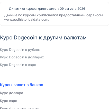
Динамика курсов криптовалют:
09 августа 2026
Данные по курсам криптовалют предоставлены сервисом
www.eodhistoricaldata.com.
Курс Dogecoin к другим валютам
Курс Dogecoin в рублях
Курс Dogecoin в долларах
Курс Dogecoin в евро
Курсы валют в банках
Курс доллара
Курс евро
Курс фунта стерлингов