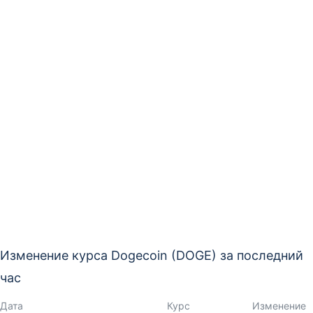
08.08.2026 в 16:00
0,0711 $
-0,0199%
08.08.2026 в 15:00
0,0713 $
+0,0934%
08.08.2026 в 14:00
0,0705 $
+0,0107%
08.08.2026 в 13:00
0,0704 $
-0,0036%
08.08.2026 в 12:00
0,0704 $
+0,0071%
08.08.2026 в 11:00
0,0704 $
+0,0047%
08.08.2026 в 10:00
0,0703 $
-0,0036%
08.08.2026 в 09:00
0,0704 $
+0,019%
Изменение курса Dogecoin (DOGE) за последний
час
08.08.2026 в 08:00
0,0702 $
-0,0154%
Дата
Курс
Изменение