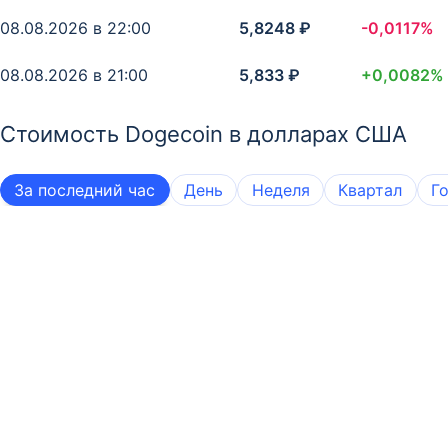
08.08.2026 в 22:00
5,8248 ₽
-0,0117%
08.08.2026 в 21:00
5,833 ₽
+0,0082%
08.08.2026 в 20:00
5,8272 ₽
+0,0035%
Стоимость Dogecoin в долларах США
08.08.2026 в 19:00
5,8248 ₽
-0,0328%
За последний час
День
Неделя
Квартал
Г
08.08.2026 в 18:00
5,8478 ₽
+0,0023%
08.08.2026 в 17:00
5,8461 ₽
+0,0047%
08.08.2026 в 16:00
5,8429 ₽
-0,0199%
08.08.2026 в 15:00
5,8568 ₽
+0,0934%
08.08.2026 в 14:00
5,7919 ₽
+0,0107%