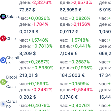
день:
-2,3276%
день:
-2,6573%
день
72,67 $
62,8959 €
5 915
Solana
час:
+0,0826%
час:
+0,0826%
час:
+
день:
-1,784%
день:
-2,1156%
день
0,0129 $
0,0112 €
1,05
Chiliz
час:
+1,5748%
час:
+1,5748%
час:
+
день:
+0,7813%
день:
+0,441%
день
8,209 $
7,1049 €
668,
Chainli
час:
+0,2687%
час:
+0,2687%
час:
+
nk
день:
+0,5389%
день:
+0,1995%
день
213,01 $
184,3603 €
17 3
Bitcoi
n
час:
+0,1599%
час:
+0,1599%
час:
+
Cash
день:
-0,2482%
день:
-0,5849%
день
0,202 $
0,1748 €
16,4
Carda
час:
+0,4076%
час:
+0,4076%
час:
+
no