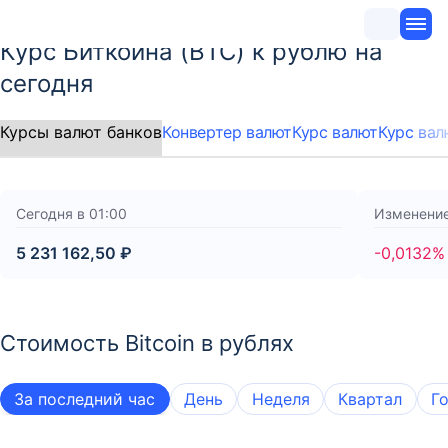
Курс Биткоина (BTC) к рублю на
сегодня
Конвертер валют
Курс валют
Курс вал
Сегодня в 01:00
Изменение
5 231 162,50 ₽
-0,0132%
Стоимость Bitcoin в рублях
За последний час
День
Неделя
Квартал
Г