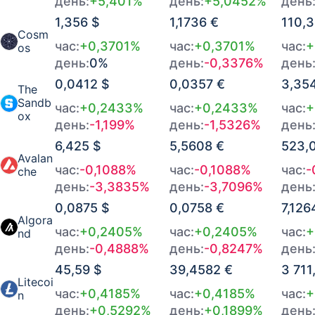
день:
+5,401%
день:
+5,0452%
день
1,356 $
1,1736 €
110,
Cosm
час:
+0,3701%
час:
+0,3701%
час:
+
os
день:
0%
день:
-0,3376%
день
0,0412 $
0,0357 €
3,35
The
Sandb
час:
+0,2433%
час:
+0,2433%
час:
+
ox
день:
-1,199%
день:
-1,5326%
день
6,425 $
5,5608 €
523,
Avalan
час:
-0,1088%
час:
-0,1088%
час:
-
che
день:
-3,3835%
день:
-3,7096%
день
0,0875 $
0,0758 €
7,126
Algora
час:
+0,2405%
час:
+0,2405%
час:
+
nd
день:
-0,4888%
день:
-0,8247%
день
45,59 $
39,4582 €
3 711
Litecoi
час:
+0,4185%
час:
+0,4185%
час:
+
n
день:
+0,5292%
день:
+0,1899%
день