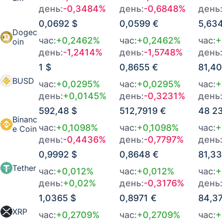
06.08.2026 в 07:00
5 244 064 ₽
-0,0061%
день:
-0,3484%
день:
-0,6848%
день
0,0692 $
0,0599 €
5,63
06.08.2026 в 06:00
5 247 891 ₽
+0,0231%
Dogec
час:
+0,2462%
час:
+0,2462%
час:
+
oin
06.08.2026 в 05:00
5 233 397,5 ₽
+0,0254%
день:
-1,2414%
день:
-1,5748%
день
1 $
0,8655 €
81,4
06.08.2026 в 04:00
5 217 512 ₽
-0,006%
BUSD
час:
+0,0295%
час:
+0,0295%
час:
+
06.08.2026 в 03:00
5 221 289,5 ₽
-0,0005%
день:
+0,0145%
день:
-0,3231%
день
592,48 $
512,7919 €
48 2
06.08.2026 в 02:00
5 221 608,5 ₽
-0,008%
Binanc
час:
+0,1098%
час:
+0,1098%
час:
+
e Coin
день:
-0,4436%
день:
-0,7797%
день
06.08.2026 в 01:00
5 226 600,5 ₽
-0,002%
0,9992 $
0,8648 €
81,3
06.08.2026 в 00:00
5 227 859,5 ₽
-0,0174%
Tether
час:
+0,012%
час:
+0,012%
час:
+
день:
+0,02%
день:
-0,3176%
день
1,0365 $
0,8971 €
84,3
XRP
час:
+0,2709%
час:
+0,2709%
час:
+