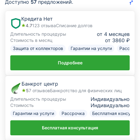
Доступно
57
предложений.
Курсы валют
Кредита Нет
4.7
123
отзыва
Списание долгов
Страхование
от 4 месяцев
Длительность процедуры
от 3860 ₽
Стоимость в месяц
Инвестиции
Защита от коллекторов
Гарантии на услуги
Рассрочк
ещё
Подробнее
Банкрот центр
5
7
отзывов
Банкротство для физических лиц
Индивидуально
Длительность процедуры
Индивидуально
Стоимость
Гарантии на услуги
Рассрочка
Бесплатная консульт
Бесплатная консультация