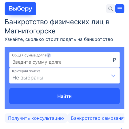
Банкротство физических лиц в
Для себя
Для бизнеса
Новости и статьи
Магнитогорске
Узнайте, сколько стоит подать на банкротство
гражданина, условия оформления и требования
для объявления физического лица банкротом,
Общая сумма долга
₽
порядок процедуры в Магнитогорске в 2026 году.
Вклады
Юридическая помощь в списании долгов по
Критерии поиска
кредитам.
Не выбраны
Кредиты
Ипотека
Найти
Карты
Получить консультацию
Банкротство самозанят
Займы