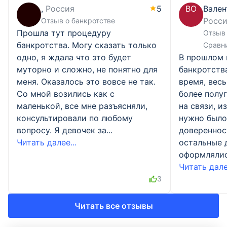
,
Россия
5
ВО
Вален
Росс
Отзыв о банкротстве
Прошла тут процедуру
Отзыв 
банкротства. Могу сказать только
Сравн
одно, я ждала что это будет
В прошлом 
муторно и сложно, не понятно для
банкротств
меня. Оказалось это вовсе не так.
время, весь
Со мной возились как с
более полу
маленькой, все мне разъясняли,
на связи, и
консультировали по любому
нужно было
вопросу. Я девочек за...
доверенност
Читать далее...
остальные 
оформлялись
Читать далее
3
Читать все отзывы