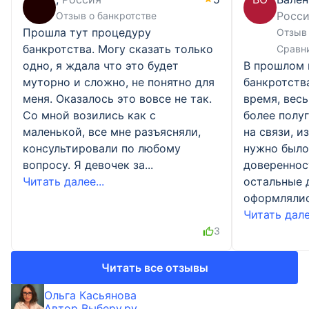
Росс
Отзыв о банкротстве
Прошла тут процедуру
Отзыв 
банкротства. Могу сказать только
Сравн
одно, я ждала что это будет
В прошлом 
муторно и сложно, не понятно для
банкротств
меня. Оказалось это вовсе не так.
время, весь
Со мной возились как с
более полу
маленькой, все мне разъясняли,
на связи, и
консультировали по любому
нужно было
вопросу. Я девочек за...
доверенност
Читать далее...
остальные 
оформлялись
Читать далее
3
Читать все отзывы
Ольга Касьянова
Автор Выберу.ру