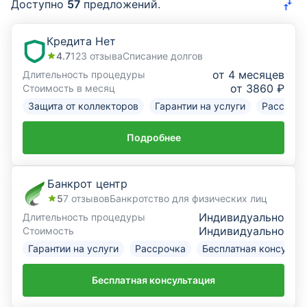
Доступно
57
предложений.
Курсы валют
Кредита Нет
4.7
123
отзыва
Списание долгов
Страхование
от 4 месяцев
Длительность процедуры
от 3860 ₽
Стоимость в месяц
Инвестиции
Защита от коллекторов
Гарантии на услуги
Рассрочк
ещё
Подробнее
Банкрот центр
5
7
отзывов
Банкротство для физических лиц
Индивидуально
Длительность процедуры
Индивидуально
Стоимость
Гарантии на услуги
Рассрочка
Бесплатная консульт
Бесплатная консультация