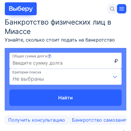
Банкротство физических лиц в
Для себя
Для бизнеса
Новости и статьи
Миассе
Узнайте, сколько стоит подать на банкротство
гражданина, условия оформления и требования
для объявления физического лица банкротом,
Общая сумма долга
₽
порядок процедуры в Миассе в 2026 году.
Вклады
Юридическая помощь в списании долгов по
Критерии поиска
кредитам.
Не выбраны
Кредиты
Ипотека
Найти
Карты
Получить консультацию
Банкротство самозанят
Займы