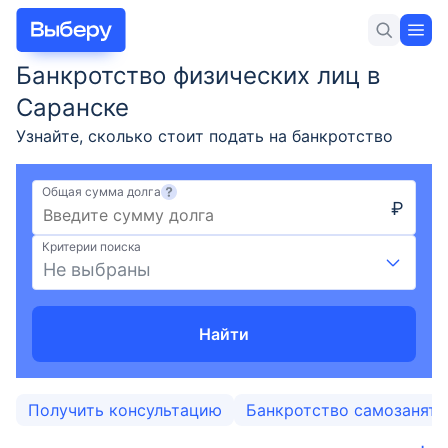
Банкротство физических лиц в
Для себя
Для бизнеса
Новости и статьи
Саранске
Узнайте, сколько стоит подать на банкротство
гражданина, условия оформления и требования
для объявления физического лица банкротом,
Общая сумма долга
₽
порядок процедуры в Саранске в 2026 году.
Вклады
Юридическая помощь в списании долгов по
Критерии поиска
кредитам.
Не выбраны
Кредиты
Ипотека
Найти
Карты
Получить консультацию
Банкротство самозанят
Займы