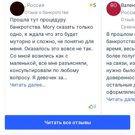
,
Россия
5
ВО
Вален
Росс
Отзыв о банкротстве
Прошла тут процедуру
Отзыв 
банкротства. Могу сказать только
Сравн
одно, я ждала что это будет
В прошлом 
муторно и сложно, не понятно для
банкротств
меня. Оказалось это вовсе не так.
время, весь
Со мной возились как с
более полу
маленькой, все мне разъясняли,
на связи, и
консультировали по любому
нужно было
вопросу. Я девочек за...
доверенност
Читать далее...
остальные 
оформлялись
Читать далее
3
Читать все отзывы