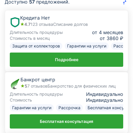
Доступно
57
предложений.
Курсы валют
Кредита Нет
4.7
123
отзыва
Списание долгов
Страхование
от 4 месяцев
Длительность процедуры
от 3860 ₽
Стоимость в месяц
Инвестиции
Защита от коллекторов
Гарантии на услуги
Рассрочк
ещё
Подробнее
Банкрот центр
5
7
отзывов
Банкротство для физических лиц
Индивидуально
Длительность процедуры
Индивидуально
Стоимость
Гарантии на услуги
Рассрочка
Бесплатная консульт
Бесплатная консультация