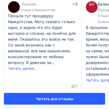
,
Россия
5
ВО
Вален
Росс
Отзыв о банкротстве
Прошла тут процедуру
Отзыв 
банкротства. Могу сказать только
Сравн
одно, я ждала что это будет
В прошлом 
муторно и сложно, не понятно для
банкротств
меня. Оказалось это вовсе не так.
время, весь
Со мной возились как с
более полу
маленькой, все мне разъясняли,
на связи, и
консультировали по любому
нужно было
вопросу. Я девочек за...
доверенност
Читать далее...
остальные 
оформлялись
Читать далее
3
Читать все отзывы