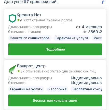
Доступно
57
предложений.
Курсы валют
Кредита Нет
4.7
123
отзыва
Списание долгов
Страхование
от 4 месяцев
Длительность процедуры
от 3860 ₽
Стоимость в месяц
Инвестиции
Защита от коллекторов
Гарантии на услуги
Рассрочк
ещё
Подробнее
Банкрот центр
5
7
отзывов
Банкротство для физических лиц
Индивидуально
Длительность процедуры
Индивидуально
Стоимость
Гарантии на услуги
Рассрочка
Бесплатная консульт
Бесплатная консультация