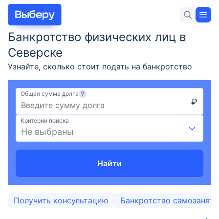
Банкротство физических лиц в
Для себя
Для бизнеса
Новости и статьи
Северске
Узнайте, сколько стоит подать на банкротство
гражданина, условия оформления и требования
для объявления физического лица банкротом,
Общая сумма долга
₽
порядок процедуры в Северске в 2026 году.
Вклады
Юридическая помощь в списании долгов по
Критерии поиска
кредитам.
Не выбраны
Кредиты
Ипотека
Найти
Карты
Получить консультацию
Банкротство самозанят
Займы