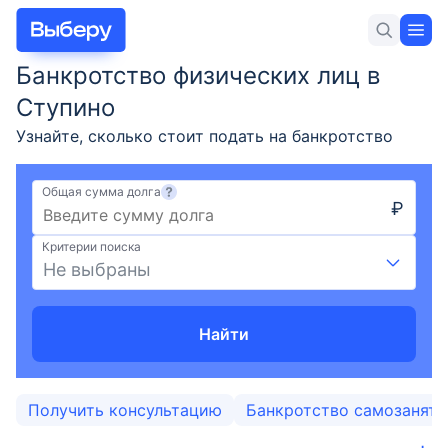
Банкротство физических лиц в
Для себя
Для бизнеса
Новости и статьи
Ступино
Узнайте, сколько стоит подать на банкротство
гражданина, условия оформления и требования
для объявления физического лица банкротом,
Общая сумма долга
₽
порядок процедуры в Ступино в 2026 году.
Вклады
Юридическая помощь в списании долгов по
Критерии поиска
кредитам.
Не выбраны
Кредиты
Ипотека
Найти
Карты
Получить консультацию
Банкротство самозанят
Займы