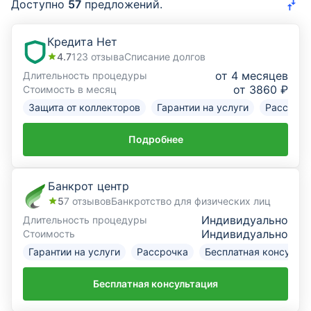
Доступно
57
предложений.
Курсы валют
Кредита Нет
4.7
123
отзыва
Списание долгов
Страхование
от 4 месяцев
Длительность процедуры
от 3860 ₽
Стоимость в месяц
Инвестиции
Защита от коллекторов
Гарантии на услуги
Рассрочк
ещё
Подробнее
Банкрот центр
5
7
отзывов
Банкротство для физических лиц
Индивидуально
Длительность процедуры
Индивидуально
Стоимость
Гарантии на услуги
Рассрочка
Бесплатная консульт
Бесплатная консультация