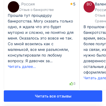
,
Россия
5
ВО
Вален
Росс
Отзыв о банкротстве
Прошла тут процедуру
Отзыв 
банкротства. Могу сказать только
Сравн
одно, я ждала что это будет
В прошлом 
муторно и сложно, не понятно для
банкротств
меня. Оказалось это вовсе не так.
время, весь
Со мной возились как с
более полу
маленькой, все мне разъясняли,
на связи, и
консультировали по любому
нужно было
вопросу. Я девочек за...
доверенност
Читать далее...
остальные 
оформлялись
Читать далее
3
Читать все отзывы