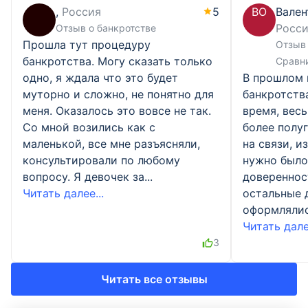
,
Россия
5
ВО
Вален
Росс
Отзыв о банкротстве
Прошла тут процедуру
Отзыв 
банкротства. Могу сказать только
Сравн
одно, я ждала что это будет
В прошлом 
муторно и сложно, не понятно для
банкротств
меня. Оказалось это вовсе не так.
время, весь
Со мной возились как с
более полу
маленькой, все мне разъясняли,
на связи, и
консультировали по любому
нужно было
вопросу. Я девочек за...
доверенност
Читать далее...
остальные 
оформлялись
Читать далее
3
Читать все отзывы