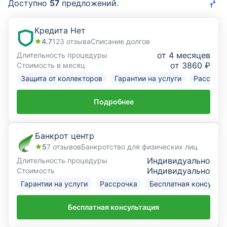
Доступно
57
предложений.
Курсы валют
Кредита Нет
4.7
123
отзыва
Списание долгов
Страхование
от 4 месяцев
Длительность процедуры
от 3860 ₽
Стоимость в месяц
Инвестиции
Защита от коллекторов
Гарантии на услуги
Рассрочк
ещё
Подробнее
Банкрот центр
5
7
отзывов
Банкротство для физических лиц
Индивидуально
Длительность процедуры
Индивидуально
Стоимость
Гарантии на услуги
Рассрочка
Бесплатная консульт
Бесплатная консультация