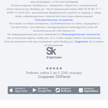
ИНН 9725036321, ОГРН 1207700339549
Сетевое издание «Выберу.ру». Учредитель: Общество с ограниченной
ответственностью «Выберу.ру». Регистрационный номер СМИ ЭЛ № ФС 77 —
81497 от 16.07.2021, присвоенный Федеральной службой по надзору в сфере
связи, информационных технологий и массовых коммуникаций.
Пользовательское соглашение.
Все права на любые материалы, опубликованные на сайте, защищены в
соответствии с российским и международным законодательством об
интеллектуальной собственности.
На информационном ресурсе применяются
Рекомендательные технологии.
Мы используем файлы cookie для того, чтобы предоставить пользователям
больше возможностей при посещении сайта Выберу.ру.
Подробнее
об условиях
использования.
Рейтинг сайта
5
из 5 (
245
отзыва)
Создание:
DDPlanet