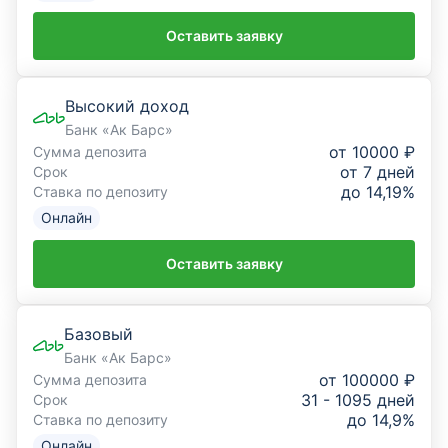
Оставить заявку
Высокий доход
Банк «Ак Барс»
от 10000 ₽
Сумма депозита
от 7 дней
Срок
до 14,19%
Ставка по депозиту
Онлайн
Оставить заявку
Базовый
Банк «Ак Барс»
от 100000 ₽
Сумма депозита
31 - 1095 дней
Срок
до 14,9%
Ставка по депозиту
Онлайн