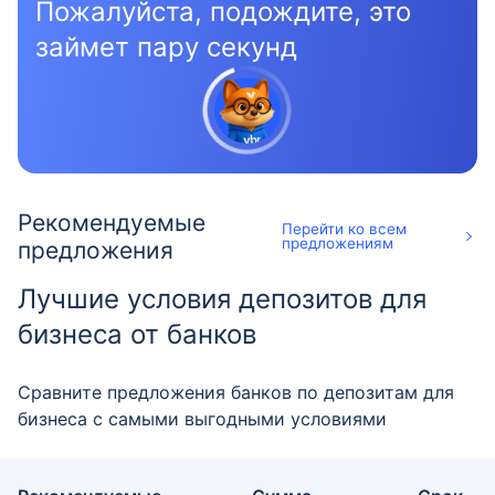
Пожалуйста, подождите, это
займет пару секунд
Рекомендуемые
Перейти ко всем
предложениям
предложения
Лучшие условия депозитов для
бизнеса от банков
Сравните предложения банков по депозитам для
бизнеса с самыми выгодными условиями