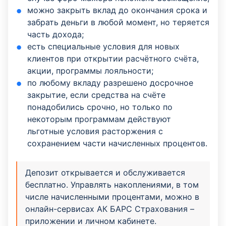
можно закрыть вклад до окончания срока и
забрать деньги в любой момент, но теряется
часть дохода;
есть специальные условия для новых
клиентов при открытии расчётного счёта,
акции, программы лояльности;
по любому вкладу разрешено досрочное
закрытие, если средства на счёте
понадобились срочно, но только по
некоторым программам действуют
льготные условия расторжения с
сохранением части начисленных процентов.
Депозит открывается и обслуживается
бесплатно. Управлять накоплениями, в том
числе начисленными процентами, можно в
онлайн-сервисах АК БАРС Страхования –
приложении и личном кабинете.