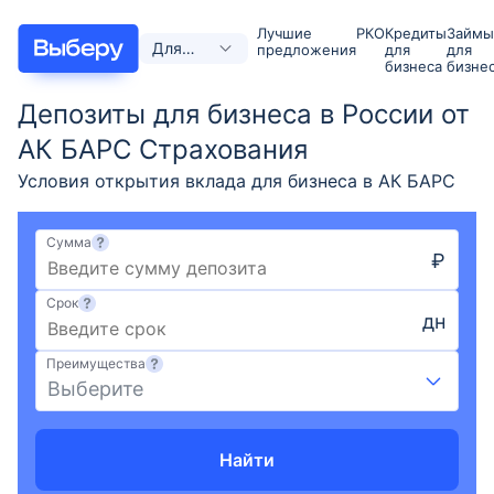
Лучшие
РКО
Кредиты
Займы
Для
предложения
для
для
бизнеса
бизне
бизнеса
Депозиты для бизнеса в России от
АК БАРС Страхования
Условия открытия вклада для бизнеса в АК БАРС
Страховании: процентные ставки на сегодня
10.08.2026 для ИП и юридических лиц, сроки и
Сумма
₽
суммы размещения средств, быстрое оформление
заявки на Выберу.ру
Срок
дн
Преимущества
Выберите
Найти