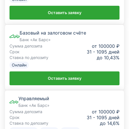
Оставить заявку
Базовый на залоговом счёте
Банк «Ак Барс»
от 100000 ₽
Сумма депозита
31 - 1095 дней
Срок
до 10,43%
Ставка по депозиту
Онлайн
Оставить заявку
Управляемый
Банк «Ак Барс»
от 100000 ₽
Сумма депозита
31 - 1095 дней
Срок
до 14,6%
Ставка по депозиту