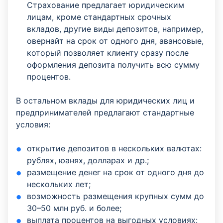
Страхование предлагает юридическим
лицам, кроме стандартных срочных
вкладов, другие виды депозитов, например,
овернайт на срок от одного дня, авансовые,
который позволяет клиенту сразу после
оформления депозита получить всю сумму
процентов.
В остальном вклады для юридических лиц и
предпринимателей предлагают стандартные
условия:
открытие депозитов в нескольких валютах:
рублях, юанях, долларах и др.;
размещение денег на срок от одного дня до
нескольких лет;
возможность размещения крупных сумм до
30–50 млн руб. и более;
выплата процентов на выгодных условиях: