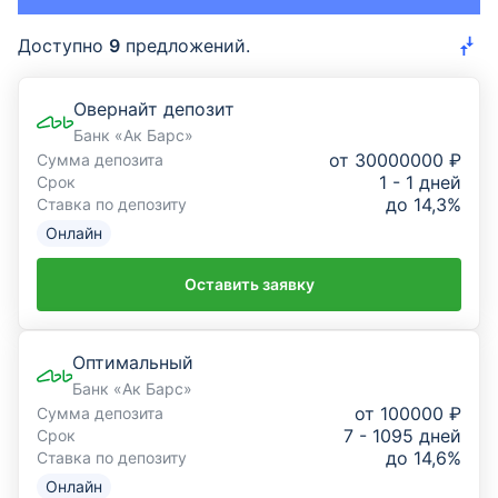
Доступно
9
предложений.
Овернайт депозит
Банк «Ак Барс»
от 30000000 ₽
Сумма депозита
1 - 1 дней
Срок
до 14,3%
Ставка по депозиту
Онлайн
Оставить заявку
Оптимальный
Банк «Ак Барс»
от 100000 ₽
Сумма депозита
7 - 1095 дней
Срок
до 14,6%
Ставка по депозиту
Онлайн