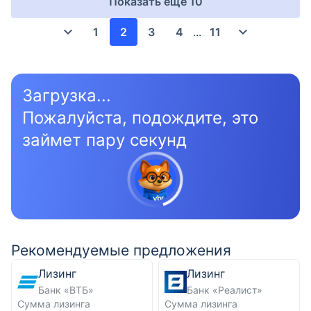
Показать еще
10
1
2
3
4
...
11
Загрузка...
Пожалуйста, подождите, это
займет пару секунд
Рекомендуемые предложения
Лизинг
Лизинг
Банк «ВТБ»
Банк «Реалист»
Сумма лизинга
Сумма лизинга