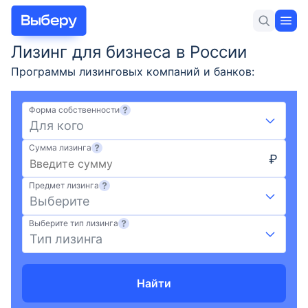
Лизинг для бизнеса в России
Для себя
Для бизнеса
Новости и статьи
Программы лизинговых компаний и банков:
актуальные условия лизинга на сегодня 10.08.2026,
сравнить предложения, выбрать выгодный вариант
Форма собственности
финансирования для бизнеса, оформить заявку на
Для кого
Выберу.ру
Сумма лизинга
Лучшие предложения
₽
Предмет лизинга
РКО
Выберите
Выберите тип лизинга
Кредиты для бизнеса
Тип лизинга
Займы для бизнеса
Найти
Регистрация бизнеса