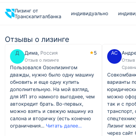
Лизинг от
индивидуально
индиви
Транскапиталбанка
Отзывы о лизинге
Д
Дима,
Россия
5
АС
Андре
Отзыв о лизинге
Отзыв 
Пользовался Озонлизингом
Сравн
дважды, нужно было одну машину
Совкомбанк
обновить и еще одну купить
варианты п
дополнительную. На мой взгляд,
юридически
для ИП это намного выгоднее, чем
можно офор
автокредит брать. Во-первых,
так и с про
можно взять и свежую машину из
транспорт,
салона и вторичку (есть конечно
спецтехнику
ограничения...
Читать далее...
Лизинг мож
через сайт 