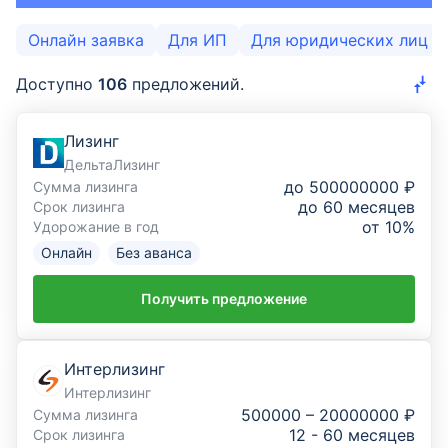
Эквайринг
Онлайн заявка
Для ИП
Для юридических лиц
ВЭД
Доступно
106
предложений.
Депозиты для бизнеса
Лизинг
Бизнес-карты
ДельтаЛизинг
до 500000000 ₽
Сумма лизинга
Банковские гарантии
до 60 месяцев
Срок лизинга
от 10%
Удорожание в год
Лизинг
Онлайн
Без аванса
Факторинг
Получить предложение
Проверка контрагента
New
Интерлизинг
Доставка
Интерлизинг
500000 – 20000000 ₽
Сумма лизинга
Онлайн-заявка на РКО
12 - 60 месяцев
Срок лизинга