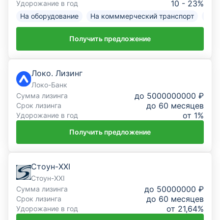
10 - 23%
Удорожание в год
Онлайн-заявка на ВЭД
На оборудование
На комммерческий транспорт
На 
Онлайн-заявка на кредит для бизнеса
Получить предложение
Онлайн-заявка на лизинг
Локо. Лизинг
Заявка на банковскую гарантию
Локо-Банк
до 5000000000 ₽
Сумма лизинга
Статьи о бизнесе
до 60 месяцев
Срок лизинга
от 1%
Удорожание в год
Каталог банков
Получить предложение
Рейтинг банков
Стоун-XXI
Отзывы о банках
Стоун-XXI
до 50000000 ₽
Сумма лизинга
до 60 месяцев
Срок лизинга
от 21,64%
Удорожание в год