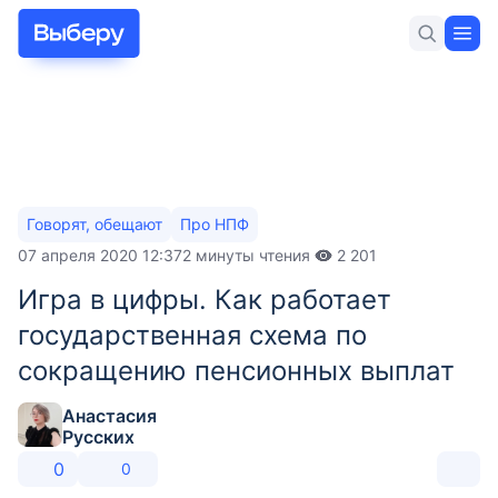
Для себя
Для бизнеса
Новости и статьи
Говорят, обещают
Про НПФ
Разделы
07 апреля 2020 12:37
2 минуты чтения
2 201
Главное
Игра в цифры. Как работает
Новости
государственная схема по
Аналитика
сокращению пенсионных выплат
Вопросы и ответы
Анастасия
Тесты и игры
Русских
0
Рубрики
0