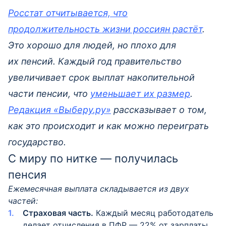
Про банки
Росстат отчитывается, что
Про страховки
продолжительность жизни россиян растёт
.
Про займы
Это хорошо для людей, но плохо для
Полезные советы
их пенсий. Каждый год правительство
Для бизнеса
увеличивает срок выплат накопительной
Инвестиции
части пенсии, что
уменьшает их размер
.
На злобу дня
Редакция «Выберу.ру»
рассказывает о том,
Досуг
как это происходит и как можно переиграть
Говорят, обещают
государство.
Про НПФ
С миру по нитке — получилась
пенсия
Смотреть все
Ежемесячная выплата складывается из двух
частей:
Страховая часть.
Каждый месяц работодатель
делает отчисления в ПФР — 22% от зарплаты