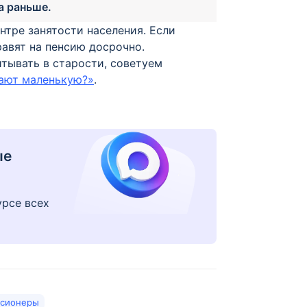
да раньше.
нтре занятости населения. Если
равят на пенсию досрочно.
итывать в старости, советуем
дают маленькую?»
.
ые
урсе всех
сионеры