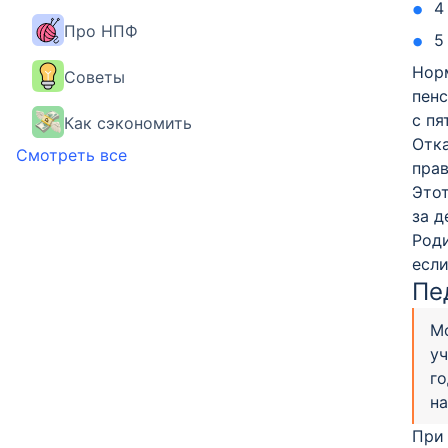
4
Про НПФ
5
Норм
Советы
пенс
с пя
Как сэкономить
Отка
Смотреть все
прав
Это
за д
Роди
если
Пе
Мо
уч
го
на
При 