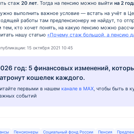
ыть стаж
20 лет
. Тогда на пенсию можно выйти
на 2 го
ужно выполнить важное условие — встать на учёт в Це
одящей работы там предпенсионеру не найдут, то отп
 тем, кто хочет понять, на какую пенсию можно рассч
читать нашу статью
«Почему стаж большой, а пенсию 
 публикации:
15 октября 2021 10:45
026 год: 5 финансовых изменений, котор
атронут кошелек каждого.
итайте первыми в нашем
канале в MAX
, чтобы быть в к
ажных событий
ансы
Пенсионеры
Социальный фонд России
Пенсия
Предпен