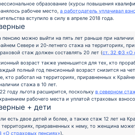
ессиональное образование (курсы повышения квалифик
ранялось рабочее место,
а работодатель уплачивал взн
ительства вступило в силу в апреле 2018 года.
верные
 пенсию можно выйти на пять лет раньше при наличии 
айнем Севере и 20-летнего стажа на территориях, при
раховой стаж должен составлять 20 лет (
ст. 32 ФЗ «О
ионный возраст также уменьшится для тех, кто прораб
аждый полный год пенсионный возраст снизится на че
е, кто работал на территориях, приравненных к Крайн
наличии стажа в 10 лет.
22 году льгота расширится, поскольку
в северном ста
хранением рабочего места и уплатой страховых взносо
верные + дети
ли есть двое детей и более, а также стаж 12 лет на Кр
 территориях, приравненных к нему, то женщина может
З «О страховых пенсиях»
).