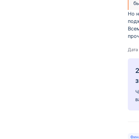
б
Но н
подх
Всем
про
Дата
2
з
Ч
в
Фин