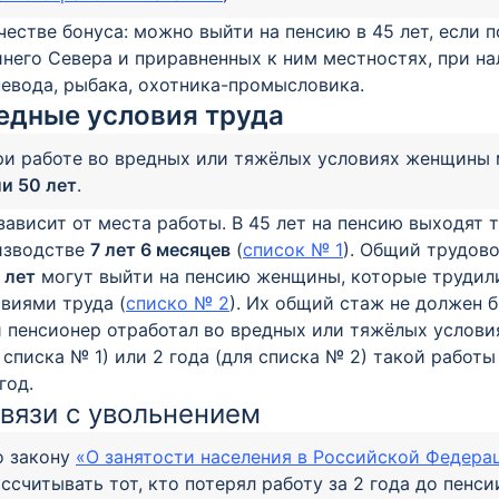
честве бонуса: можно выйти на пенсию в 45 лет, если 
него Севера и приравненных к ним местностях, при на
евода, рыбака, охотника-промысловика.
едные условия труда
ри работе во вредных или тяжёлых условиях женщины 
и 50 лет
.
зависит от места работы. В 45 лет на пенсию выходят 
изводстве
7 лет 6 месяцев
(
список № 1
). Общий трудово
 лет
могут выйти на пенсию женщины, которые труди
виями труда (
списко № 2
). Их общий стаж не должен б
 пенсионер отработал во вредных или тяжёлых условия
 списка № 1) или 2 года (для списка № 2) такой рабо
 год.
связи с увольнением
о закону
«О занятости населения в Российской Федера
ссчитывать тот, кто потерял работу за 2 года до пенс