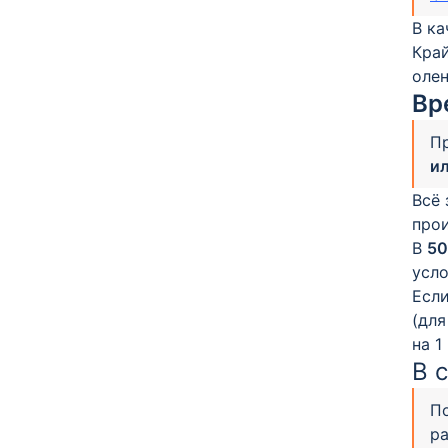
В ка
Край
олен
Вр
П
ил
Всё 
про
В
50
усло
Если
(для
на 1
В 
П
ра