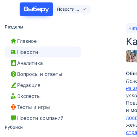
Новости и
статьи
Разделы
Чит
Ка
Главное
Новости
Аналитика
Обно
Вопросы и ответы
Пен
Редакция
на 
усло
Эксперты
Повы
Тесты и игры
и мо
дос
Новости компаний
женщ
Рубрики
стр