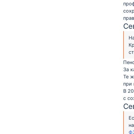
проф
сох
прав
Се
На
Кр
ст
Пенс
За к
Те ж
при 
В 20
с со
Се
Ес
на
Ф