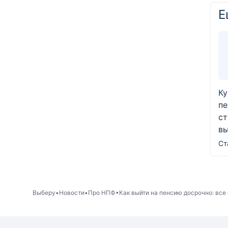
Е
Ку
пе
ст
вы
Ст
Выберу
Новости
Про НПФ
Как выйти на пенсию досрочно: все