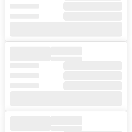
Онлайн-заявка на ВЭД
Онлайн-заявка на кредит для бизнеса
Онлайн-заявка на лизинг
Заявка на банковскую гарантию
Статьи о бизнесе
Каталог банков
Рейтинг банков
Отзывы о банках