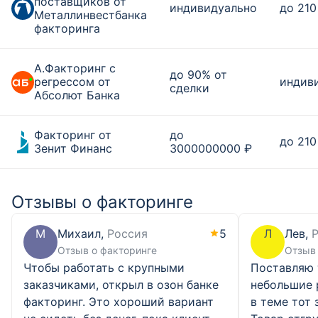
поставщиков от
индивидуально
до 210
Металлинвестбанка
факторинга
А.Факторинг с
до 90% от
регрессом от
индив
сделки
Абсолют Банка
Факторинг от
до
до 210
Зенит Финанс
3000000000 ₽
Отзывы о факторинге
М
Михаил,
Россия
5
Л
Лев,
Отзыв о факторинге
Отзыв 
Чтобы работать с крупными
Поставляю 
заказчиками, открыл в озон банке
небольшие 
факторинг. Это хороший вариант
в теме тот 