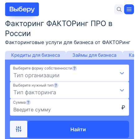
Факторинг ФАКТОРинг ПРО в
Для себя
Для бизнеса
Новости и статьи
России
Факторинговые услуги для бизнеса от ФАКТОРинг
ПРО: актуальные условия на сегодня 07.08.2026,
Кредиты для бизнеса
Займы для бизнеса
Каль
ставки, сроки, суммы финансирования
юридических лиц и ИП, онлайн-заявка на
Выберите форму собственности
Лучшие предложения
оформление на Выберу.ру
Тип организации
Выберите нужный тип
РКО
Тип факторинга
Кредиты для бизнеса
Сумма
₽
Займы для бизнеса
Найти
Регистрация бизнеса