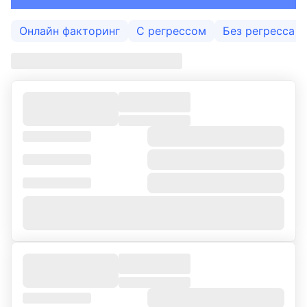
Эквайринг
Онлайн факторинг
С регрессом
Без регресса
ВЭД
Депозиты для бизнеса
Бизнес-карты
Банковские гарантии
Лизинг
Факторинг
Проверка контрагента
New
Доставка
Онлайн-заявка на РКО