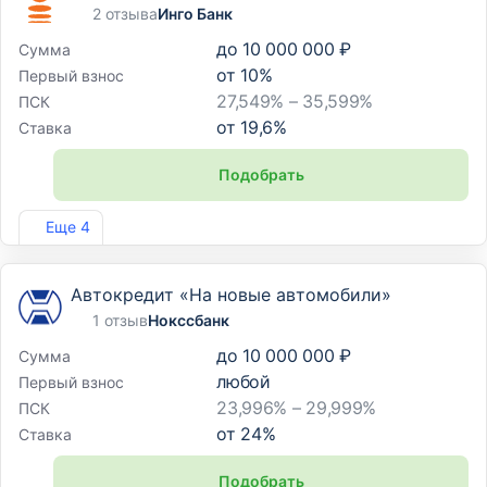
2 отзыва
Инго Банк
до
10 000 000 ₽
Сумма
от
10
%
Первый взнос
27,549% – 35,599%
ПСК
от
19,6
%
Ставка
Подобрать
Лиц. №2307
Еще 4
Автокредит «На новые автомобили»
1 отзыв
Нокссбанк
до
10 000 000 ₽
Сумма
любой
Первый взнос
23,996% – 29,999%
ПСК
от
24
%
Ставка
Подобрать