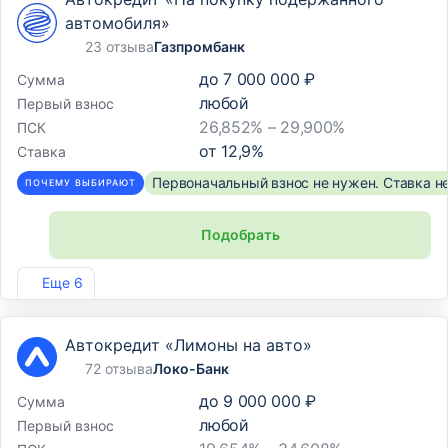
автомобиля»
23 отзыва
Газпромбанк
до
7 000 000 ₽
Сумма
любой
Первый взнос
26,852% – 29,900%
ПСК
от
12,9
%
Ставка
Первоначальный взнос не нужен. Ставка н
ПОЧЕМУ ВЫБИРАЮТ
Подобрать
Лиц. №354
Еще 6
Автокредит «Лимоны на авто»
72 отзыва
Локо-Банк
до
9 000 000 ₽
Сумма
любой
Первый взнос