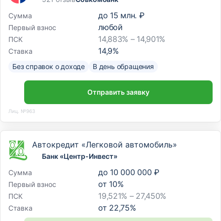
до
15 млн. ₽
Сумма
любой
Первый взнос
14,883% – 14,901%
ПСК
14,9
%
Ставка
Без справок о доходе
В день обращения
Отправить заявку
Лиц. №963
Автокредит «Легковой автомобиль»
Банк «Центр-Инвест»
до
10 000 000 ₽
Сумма
от
10
%
Первый взнос
19,521% – 27,450%
ПСК
от
22,75
%
Ставка