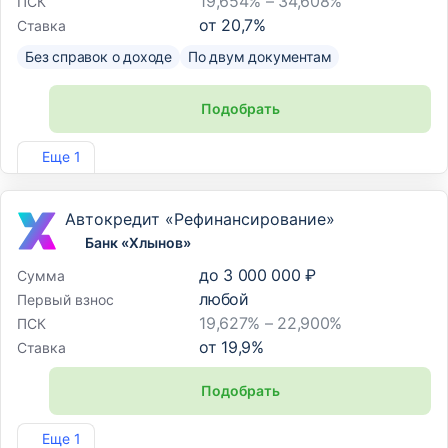
19,654% – 34,608%
ПСК
от
20,7
%
Ставка
Без справок о доходе
По двум документам
Подобрать
Лиц. №2707
Еще 1
Автокредит «Рефинансирование»
Банк «Хлынов»
до
3 000 000 ₽
Сумма
любой
Первый взнос
19,627% – 22,900%
ПСК
от
19,9
%
Ставка
Подобрать
Лиц. №254
Еще 1