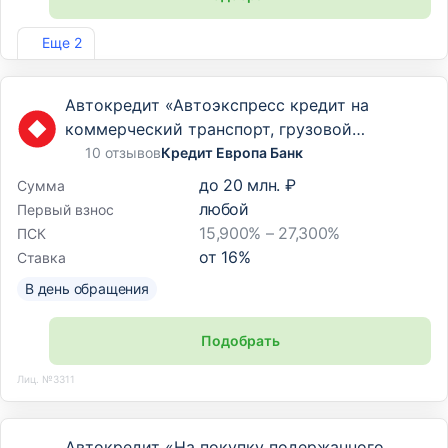
Лиц. №3202
Еще 2
Автокредит «Автоэкспресс кредит на
коммерческий транспорт, грузовой
транспорт и спецтехнику»
10 отзывов
Кредит Европа Банк
до
20 млн. ₽
Сумма
любой
Первый взнос
15,900% – 27,300%
ПСК
от
16
%
Ставка
В день обращения
Подобрать
Лиц. №3311
Автокредит «На покупку подержанного