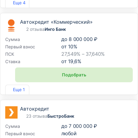
Еще 4
Автокредит «Коммерческий»
2 отзыва
Инго Банк
до
8 000 000 ₽
Сумма
от
10
%
Первый взнос
27,549% – 37,640%
ПСК
от
19,6
%
Ставка
Подобрать
Лиц. №2307
Еще 1
Автокредит
23 отзыва
БыстроБанк
до
7 000 000 ₽
Сумма
любой
Первый взнос