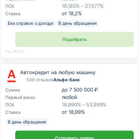
18,185% – 27,577%
ПСК
от
18,2
%
Ставка
Без справок о доходе
В день обращения
Подобрать
Лиц. №2275
Автокредит на любую машину
549 отзывов
Альфа-Банк
до
7 500 000 ₽
Сумма
любой
Первый взнос
18,990% – 53,999%
ПСК
от
18,99
%
Ставка
В день обращения
Отправить заявку