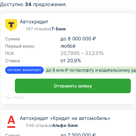
Доступно
34
предложения.
Автокредит
187 отзывов
Т-Банк
до
8 000 000 ₽
Сумма
любой
Первый взнос
20,799% – 33,531%
ПСК
от
20,9
%
Ставка
до 8 млн ₽ по паспорту и водительскому 
ПОЧЕМУ ВЫБИРАЮТ
Отправить заявку
Лиц. №2673
Автокредит «Кредит на автомобиль»
549 отзывов
Альфа-Банк
до
7 500 000 ₽
Сумма