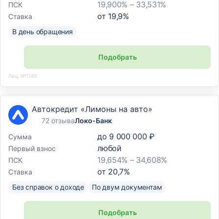
19,900% – 33,531%
ПСК
от
19,9
%
Ставка
В день обращения
Подобрать
Лиц. №1745
Автокредит «Лимоны на авто»
72 отзыва
Локо-Банк
до
9 000 000 ₽
Сумма
любой
Первый взнос
19,654% – 34,608%
ПСК
от
20,7
%
Ставка
Без справок о доходе
По двум документам
Подобрать