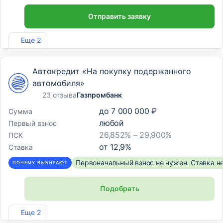
Отправить заявку
Лиц. №963
Еще 2
Автокредит «На покупку подержанного
автомобиля»
23 отзыва
Газпромбанк
до
7 000 000 ₽
Сумма
любой
Первый взнос
26,852% – 29,900%
ПСК
от
12,9
%
Ставка
Первоначальный взнос не нужен. Ставка н
ПОЧЕМУ ВЫБИРАЮТ
Подобрать
Лиц. №354
Еще 2