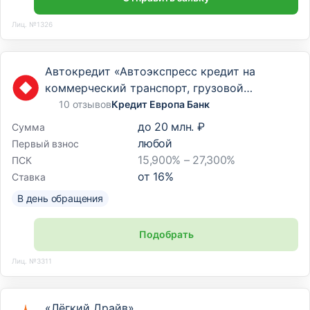
Лиц. №1326
Автокредит «Автоэкспресс кредит на
коммерческий транспорт, грузовой
транспорт и спецтехнику»
10 отзывов
Кредит Европа Банк
до
20 млн. ₽
Сумма
любой
Первый взнос
15,900% – 27,300%
ПСК
от
16
%
Ставка
В день обращения
Подобрать
Лиц. №3311
«Лёгкий Драйв»