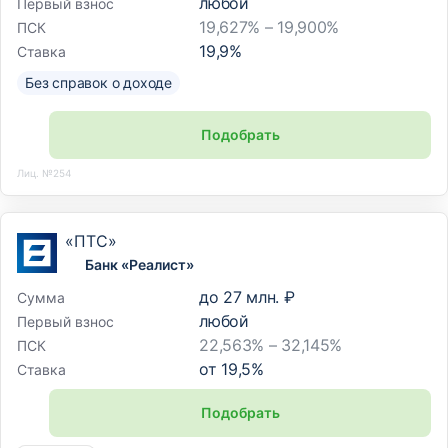
любой
Первый взнос
19,627% – 19,900%
ПСК
19,9
%
Ставка
Без справок о доходе
Подобрать
Лиц. №254
«ПТС»
Банк «Реалист»
до
27 млн. ₽
Сумма
любой
Первый взнос
22,563% – 32,145%
ПСК
от
19,5
%
Ставка
Подобрать