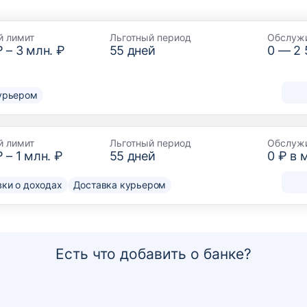
й лимит
Льготный период
Обслуж
₽
–
3 млн. ₽
55
дней
0 —
2
урьером
й лимит
Льготный период
Обслуж
₽
–
1 млн. ₽
55
дней
0 ₽ в 
вки о доходах
Доставка курьером
Есть что добавить о банке?