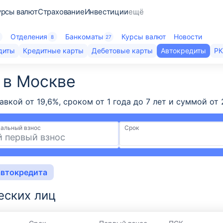
урсы валют
Страхование
Инвестиции
ещё
Отделения
Банкоматы
Курсы валют
Новости
1
8
27
диты
Кредитные карты
Дебетовые карты
Автокредиты
Р
 в Москве
тавкой от 19,6%, сроком от 1 года до 7 лет и суммой 
альный взнос
Срок
автокредита
еских лиц