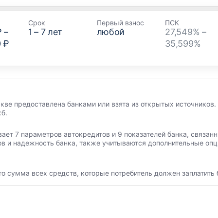
Срок
Первый взнос
ПСК
₽
–
1
–
7
лет
любой
27,549% –
0 ₽
35,599%
кве предоставлена банками или взята из открытых источников.
б.
вает 7 параметров автокредитов и 9 показателей банка, связа
ов и надежность банка, также учитываются дополнительные опц
то сумма всех средств, которые потребитель должен заплатить 