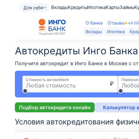
Вклады
Кредиты
Ипотека
Карты
Займы
К
Для себя
О банке
Отзывы
4,8
25
Вклады
Ипотека
Кре
Лицензия
№2307
Автокредиты Инго Банка​
Получите автокредит в Инго Банке в Москве с с
Стоимость автомобиля
Первонач
₽
Подбор автокредита онлайн
Калькулятор 
Условия автокредитования физич