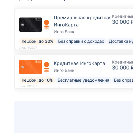
Кредитны
Премиальная кредитная
30 000 
ИнгоКарта
Инго Банк
Кешбэк: до
30%
Без справки о доходах
Доставка к
Лиц. №2307
Кредитны
Кредитная ИнгоКарта
30 000 
Инго Банк
Кешбэк: до
10%
Бесплатные уведомления
Без спра
Лиц. №2307