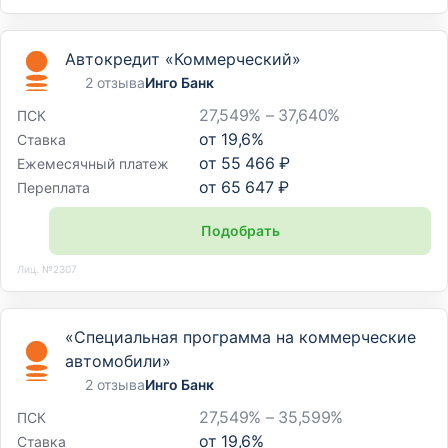
Автокредит «Коммерческий»
2 отзыва
Инго Банк
27,549% – 37,640%
ПСК
от
19,6
%
Ставка
от
55 466 ₽
Ежемесячный платеж
от
65 647 ₽
Переплата
Подобрать
Лиц. №2307
«Специальная программа на коммерческие
автомобили»
2 отзыва
Инго Банк
27,549% – 35,599%
ПСК
от
19,6
%
Ставка