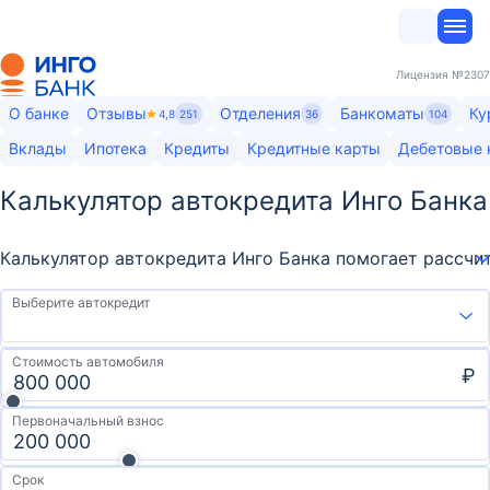
Лицензия
№2307
О банке
Отзывы
Отделения
Банкоматы
Ку
4,8
251
36
104
Вклады
Ипотека
Кредиты
Кредитные карты
Дебетовые 
Калькулятор автокредита Инго Банка
Калькулятор автокредита Инго Банка помогает рассчит
Выберите автокредит
Стоимость автомобиля
₽
Первоначальный взнос
Срок