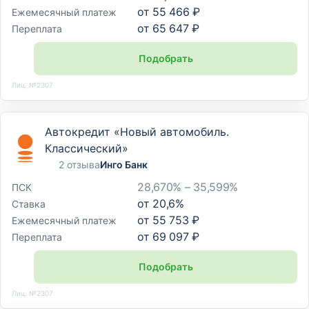
от
55 466 ₽
Ежемесячный платеж
от
65 647 ₽
Переплата
Подобрать
Лиц. №2307
Автокредит «Новый автомобиль.
Классический»
2 отзыва
Инго Банк
28,670% – 35,599%
ПСК
от
20,6
%
Ставка
от
55 753 ₽
Ежемесячный платеж
от
69 097 ₽
Переплата
Подобрать
Лиц. №2307