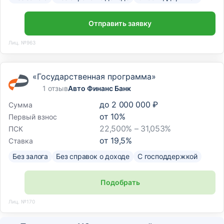
Отправить заявку
Лиц. №963
«Государственная программа»
1 отзыв
Авто Финанс Банк
до
2 000 000 ₽
Сумма
от
10
%
Первый взнос
22,500% – 31,053%
ПСК
от
19,5
%
Ставка
Без залога
Без справок о доходе
С господдержкой
Подобрать
Лиц. №170