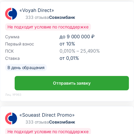
«Voyah Direct»
333 отзыва
Совкомбанк
Не подходит условие по господдержке
до
9 000 000 ₽
Сумма
от
10
%
Первый взнос
0,010% – 25,490%
ПСК
от
0,01
%
Ставка
В день обращения
Отправить заявку
Лиц. №963
«Soueast Direct Promo»
333 отзыва
Совкомбанк
Не подходит условие по господдержке