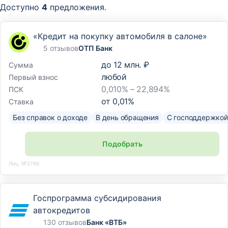
Доступно
4
предложения.
«Кредит на покупку автомобиля в салоне»
5 отзывов
ОТП Банк
до
12 млн. ₽
Сумма
любой
Первый взнос
0,010% – 22,894%
ПСК
от
0,01
%
Ставка
Без справок о доходе
В день обращения
С господдержкой
Подобрать
Лиц. №2766
Госпрограмма субсидирования
автокредитов
130 отзывов
Банк «ВТБ»