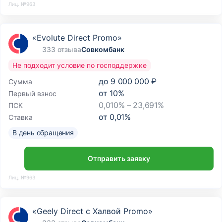
Лиц. №963
«Evolute Direct Promo»
333 отзыва
Совкомбанк
Не подходит условие по господдержке
до
9 000 000 ₽
Сумма
от
10
%
Первый взнос
0,010% – 23,691%
ПСК
от
0,01
%
Ставка
В день обращения
Отправить заявку
Лиц. №963
«Geely Direct с Халвой Promo»