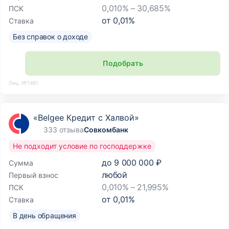
0,010% – 30,685%
ПСК
от
0,01
%
Ставка
Без справок о доходе
Подобрать
Лиц. №1481
«Belgee Кредит с Халвой»
333 отзыва
Совкомбанк
Не подходит условие по господдержке
до
9 000 000 ₽
Сумма
любой
Первый взнос
0,010% – 21,995%
ПСК
от
0,01
%
Ставка
В день обращения