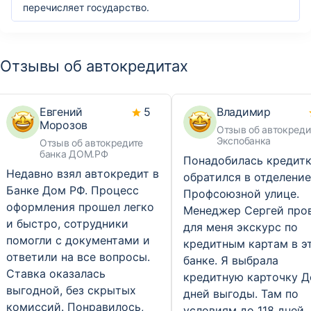
перечисляет государство.
Отзывы об автокредитах
Евгений
5
Владимир
Морозов
Отзыв об автокреди
Экспобанка
Отзыв об автокредите
банка ДОМ.РФ
Понадобилась кредитк
Недавно взял автокредит в
обратился в отделение
Банке Дом РФ. Процесс
Профсоюзной улице.
оформления прошел легко
Менеджер Сергей про
и быстро, сотрудники
для меня экскурс по
помогли с документами и
кредитным картам в э
ответили на все вопросы.
банке. Я выбрала
Ставка оказалась
кредитную карточку Д
выгодной, без скрытых
дней выгоды. Там по
комиссий. Понравилось,
условиям до 118 дней