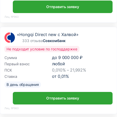
Отправить заявку
Лиц. №963
«Hongqi Direct new с Халвой»
333 отзыва
Совкомбанк
Не подходит условие по господдержке
до
9 000 000 ₽
Сумма
любой
Первый взнос
0,010% – 21,992%
ПСК
от
0,01
%
Ставка
В день обращения
Отправить заявку
Лиц. №963