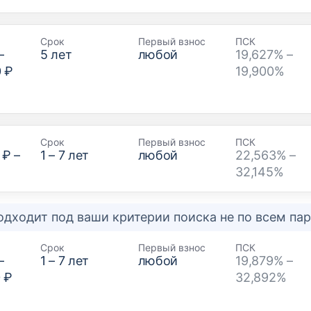
Срок
Первый взнос
ПСК
–
5
лет
любой
19,627% –
0 ₽
19,900%
Срок
Первый взнос
ПСК
 ₽
–
1
–
7
лет
любой
22,563% –
32,145%
одходит под ваши критерии поиска не по всем п
Срок
Первый взнос
ПСК
–
1
–
7
лет
любой
19,879% –
 ₽
32,892%