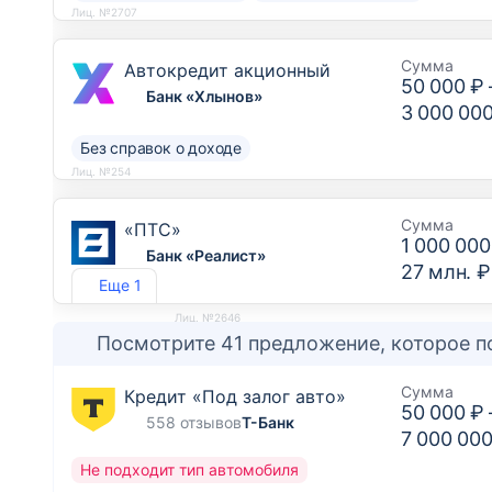
Лиц. №2707
Сумма
Автокредит акционный
50 000 ₽
Банк «Хлынов»
3 000 00
Без справок о доходе
Лиц. №254
Сумма
«ПТС»
1 000 000
Банк «Реалист»
27 млн. ₽
Еще 1
Лиц. №2646
Посмотрите 41 предложение, которое п
Сумма
Кредит «Под залог авто»
50 000 ₽
558 отзывов
Т-Банк
7 000 000
Не подходит тип автомобиля