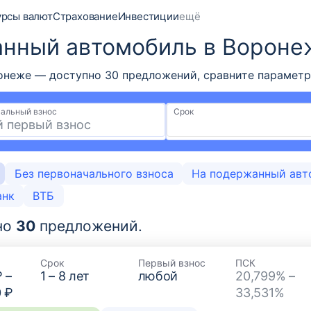
урсы валют
Страхование
Инвестиции
ещё
анный автомобиль в Вороне
неже — доступно 30 предложений, сравните параметры 
альный взнос
Срок
Без первоначального взноса
На подержанный авт
анк
ВТБ
но
30
предложений.
Срок
Первый взнос
ПСК
₽
–
1
–
8
лет
любой
20,799% –
0 ₽
33,531%