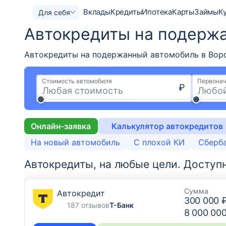
Вклады
Кредиты
Ипотека
Карты
Займы
К
Для себя
Автокредиты на подерж
Автокредиты на подержанный автомобиль в Воро
Стоимость автомобиля
Первонач
₽
Онлайн-заявка
Калькулятор автокредитов
На новый автомобиль
С плохой КИ
Сберб
Автокредиты, на любые цели.
Доступ
Сумма
Автокредит
300 000 
187 отзывов
Т-Банк
8 000 00