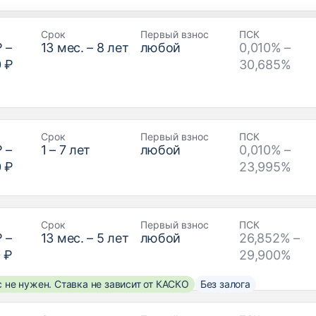
Срок
Первый взнос
ПСК
₽
–
13
мес. –
8
лет
любой
0,010% –
0 ₽
30,685%
Срок
Первый взнос
ПСК
₽
–
1
–
7
лет
любой
0,010% –
0 ₽
23,995%
Срок
Первый взнос
ПСК
₽
–
13
мес. –
5
лет
любой
26,852% –
 ₽
29,900%
 не нужен. Ставка не зависит от КАСКО
Без залога