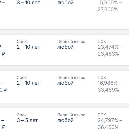
₽
–
3
–
10
лет
любой
15,900% –
27,300%
Срок
Первый взнос
ПСК
₽
–
2
–
10
лет
любой
23,474% –
0 ₽
23,483%
Срок
Первый взнос
ПСК
₽
–
2
–
10
лет
любой
16,986% –
0 ₽
33,469%
Срок
Первый взнос
ПСК
₽
–
3
–
5
лет
любой
24,797% –
0 ₽
36,450%