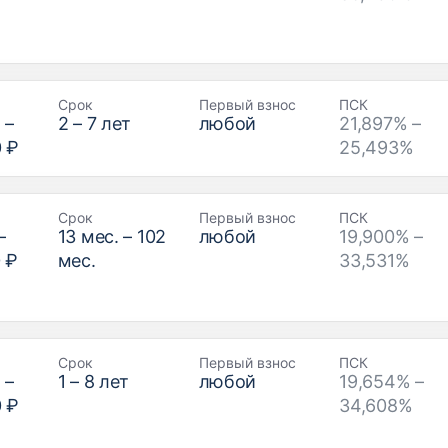
Срок
Первый взнос
ПСК
₽
–
2
–
7
лет
любой
21,897% –
0 ₽
25,493%
Срок
Первый взнос
ПСК
–
13
мес. –
102
любой
19,900% –
 ₽
мес.
33,531%
Срок
Первый взнос
ПСК
₽
–
1
–
8
лет
любой
19,654% –
0 ₽
34,608%