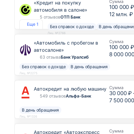
Сумма
«Кредит на покупку
100 000 
автомобиля в салоне»
12 млн. ₽
5 отзывов
ОТП Банк
Еще 1
Без справок о доходе
В день обращени
Лиц. №2766
Сумма
«Автомобиль с пробегом в
100 000 
автосалоне»
8 000 00
63 отзыва
Банк Уралсиб
Без справок о доходе
В день обращения
Лиц. №2275
Сумма
Автокредит на любую машину
30 000 ₽
549 отзывов
Альфа-Банк
7 500 000
В день обращения
Лиц. №1326
Сумма
Автокредит «Автоэкспресс