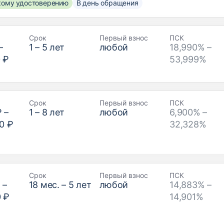
скому удостоверению
В день обращения
Срок
Первый взнос
ПСК
–
1
–
5
лет
любой
18,990% –
 ₽
53,999%
Срок
Первый взнос
ПСК
₽
–
1
–
8
лет
любой
6,900% –
0 ₽
32,328%
Срок
Первый взнос
ПСК
₽
–
18
мес. –
5
лет
любой
14,883% –
0 ₽
14,901%