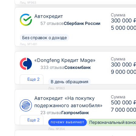
Лиц. №963
Сумма
Автокредит
300 000 
57 отзывов
Сбербанк России
5 000 00
Без справок о доходе
Лиц. №1481
Сумма
«Dongfeng Кредит Mage»
300 000 
333 отзыва
Совкомбанк
9 000 00
Еще 2
В день обращения
Лиц. №963
Сумма
Автокредит «На покупку
500 000 
подержанного автомобиля»
7 000 000
23 отзыва
Газпромбанк
Еще 2
Первоначальный взнос
ПОЧЕМУ ВЫБИРАЮТ
Лиц. №354