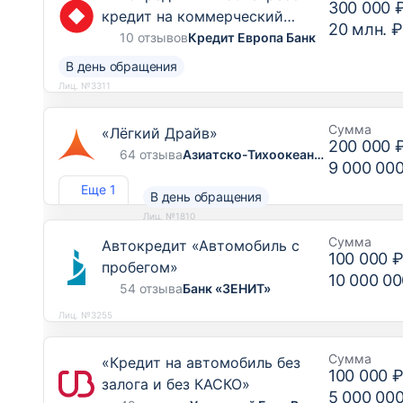
300 000 
кредит на коммерческий
20 млн. ₽
транспорт, грузовой транспорт
10 отзывов
Кредит Европа Банк
и спецтехнику»
В день обращения
Лиц. №3311
Сумма
«Лёгкий Драйв»
200 000 
64 отзыва
Азиатско-Тихоокеанский Банк
9 000 00
Еще 1
В день обращения
Лиц. №1810
Сумма
Автокредит «Автомобиль с
100 000 
пробегом»
10 000 00
54 отзыва
Банк «ЗЕНИТ»
Лиц. №3255
Сумма
«Кредит на автомобиль без
100 000 
залога и без КАСКО»
5 000 00