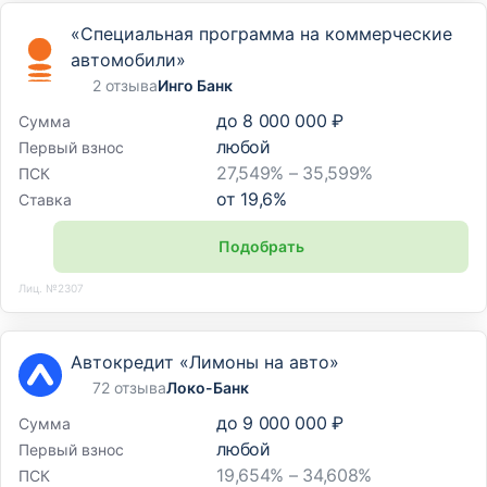
«Специальная программа на коммерческие
автомобили»
2 отзыва
Инго Банк
до
8 000 000 ₽
Сумма
любой
Первый взнос
27,549% – 35,599%
ПСК
от
19,6
%
Ставка
Подобрать
Лиц. №2307
Автокредит «Лимоны на авто»
72 отзыва
Локо-Банк
до
9 000 000 ₽
Сумма
любой
Первый взнос
19,654% – 34,608%
ПСК