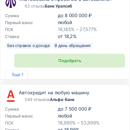
63 отзыва
Банк Уралсиб
до
8 000 000 ₽
Сумма
любой
Первый взнос
18,185% – 27,577%
ПСК
от
18,2
%
Ставка
Без справок о доходе
В день обращения
Подобрать
Лиц. №2275
Еще 1
Автокредит на любую машину
549 отзывов
Альфа-Банк
до
7 500 000 ₽
Сумма
любой
Первый взнос
18,990% – 53,999%
ПСК
от
18,99
%
Ставка