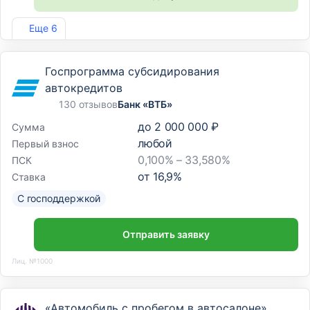
Лиц. №354
Еще 6
Госпрограмма субсидирования
автокредитов
130 отзывов
Банк «ВТБ»
до
2 000 000 ₽
Сумма
любой
Первый взнос
0,100% – 33,580%
ПСК
от
16,9
%
Ставка
С господдержкой
Отправить заявку
Лиц. №1000
«Автомобиль с пробегом в автосалоне»