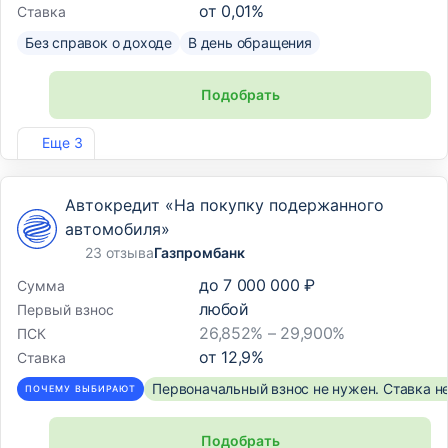
от
0,01
%
Ставка
Без справок о доходе
В день обращения
Подобрать
Лиц. №2766
Еще 3
Автокредит «На покупку подержанного
автомобиля»
23 отзыва
Газпромбанк
до
7 000 000 ₽
Сумма
любой
Первый взнос
26,852% – 29,900%
ПСК
от
12,9
%
Ставка
Первоначальный взнос не нужен. Ставка н
ПОЧЕМУ ВЫБИРАЮТ
Подобрать