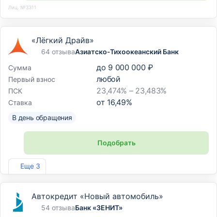
Лиц. №3311
«Лёгкий Драйв»
64 отзыва
Азиатско-Тихоокеанский Банк
до
9 000 000 ₽
Сумма
любой
Первый взнос
23,474% – 23,483%
ПСК
от
16,49
%
Ставка
В день обращения
Подобрать
Лиц. №1810
Еще 3
Автокредит «Новый автомобиль»
54 отзыва
Банк «ЗЕНИТ»