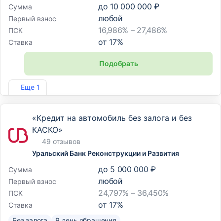
до
10 000 000 ₽
Сумма
любой
Первый взнос
16,986% – 27,486%
ПСК
от
17
%
Ставка
Подобрать
Лиц. №3255
Еще 1
«Кредит на автомобиль без залога и без
КАСКО»
49 отзывов
Уральский Банк Реконструкции и Развития
до
5 000 000 ₽
Сумма
любой
Первый взнос
24,797% – 36,450%
ПСК
от
17
%
Ставка
Без залога
В день обращения