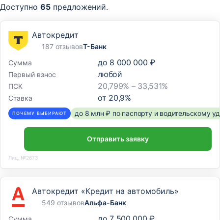
Доступно
65
предложений.
Автокредит
187 отзывов
Т-Банк
до
8 000 000 ₽
Сумма
любой
Первый взнос
20,799% – 33,531%
ПСК
от
20,9
%
Ставка
до 8 млн ₽ по паспорту и водительскому 
ПОЧЕМУ ВЫБИРАЮТ
Отправить заявку
Лиц. №2673
Автокредит «Кредит на автомобиль»
549 отзывов
Альфа-Банк
до
7 500 000 ₽
Сумма