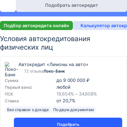
Подобрать автокредит
Подбор автокредита онлайн
Калькулятор авток
Условия автокредитования
физических лиц
Автокредит «Лимоны на авто»
72 отзыва
Локо-Банк
до
9 000 000 ₽
Сумма
любой
Первый взнос
19,654% – 34,608%
ПСК
от
20,7
%
Ставка
Без справок о доходе
По двум документам
Подобрать