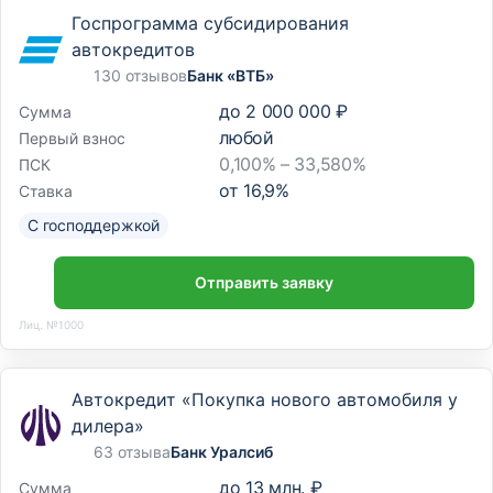
Госпрограмма субсидирования
автокредитов
130 отзывов
Банк «ВТБ»
до
2 000 000 ₽
Сумма
любой
Первый взнос
0,100% – 33,580%
ПСК
от
16,9
%
Ставка
С господдержкой
Отправить заявку
Лиц. №1000
Автокредит «Покупка нового автомобиля у
дилера»
63 отзыва
Банк Уралсиб
до
13 млн. ₽
Сумма