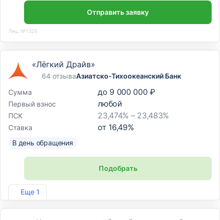
Отправить заявку
Лиц. №1326
«Лёгкий Драйв»
64 отзыва
Азиатско-Тихоокеанский Банк
до
9 000 000 ₽
Сумма
любой
Первый взнос
23,474% – 23,483%
ПСК
от
16,49
%
Ставка
В день обращения
Подобрать
Лиц. №1810
Еще 1