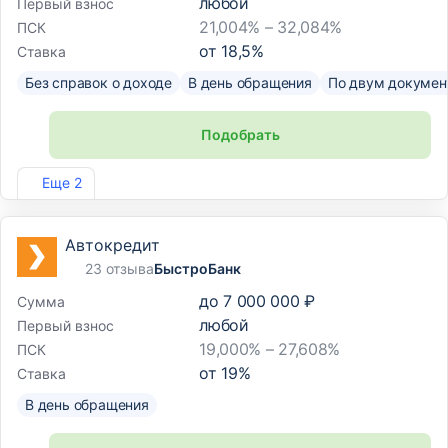
любой
Первый взнос
21,004% – 32,084%
ПСК
от
18,5
%
Ставка
Без справок о доходе
В день обращения
По двум докумен
Подобрать
Лиц. №1343
Еще 2
Автокредит
23 отзыва
БыстроБанк
до
7 000 000 ₽
Сумма
любой
Первый взнос
19,000% – 27,608%
ПСК
от
19
%
Ставка
В день обращения