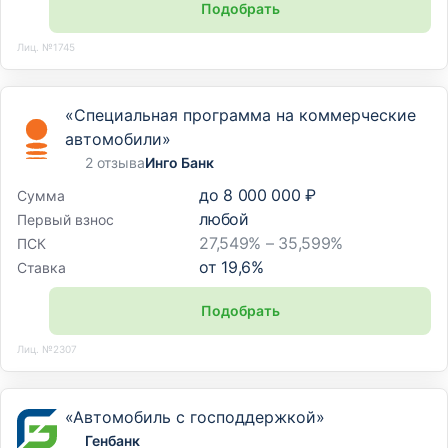
Подобрать
Лиц. №1745
«Специальная программа на коммерческие
автомобили»
2 отзыва
Инго Банк
до
8 000 000 ₽
Сумма
любой
Первый взнос
27,549% – 35,599%
ПСК
от
19,6
%
Ставка
Подобрать
Лиц. №2307
«Автомобиль с господдержкой»
Генбанк