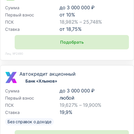
до
3 000 000 ₽
Сумма
от
10
%
Первый взнос
18,982% – 25,748%
ПСК
от
18,75
%
Ставка
Подобрать
Лиц. №2490
Автокредит акционный
Банк «Хлынов»
до
3 000 000 ₽
Сумма
любой
Первый взнос
19,627% – 19,900%
ПСК
19,9
%
Ставка
Без справок о доходе