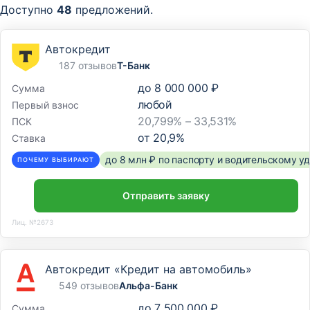
Доступно
48
предложений.
Автокредит
187 отзывов
Т-Банк
до
8 000 000 ₽
Сумма
любой
Первый взнос
20,799% – 33,531%
ПСК
от
20,9
%
Ставка
до 8 млн ₽ по паспорту и водительскому 
ПОЧЕМУ ВЫБИРАЮТ
Отправить заявку
Лиц. №2673
Автокредит «Кредит на автомобиль»
549 отзывов
Альфа-Банк
до
7 500 000 ₽
Сумма