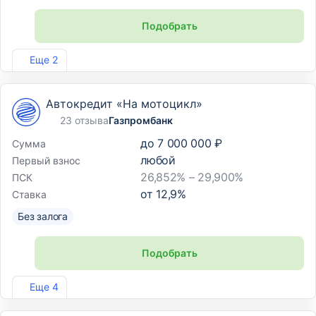
Подобрать
Лиц. №2766
Еще 2
Автокредит «На мотоцикл»
23 отзыва
Газпромбанк
до
7 000 000 ₽
Сумма
любой
Первый взнос
26,852% – 29,900%
ПСК
от
12,9
%
Ставка
Без залога
Подобрать
Лиц. №354
Еще 4