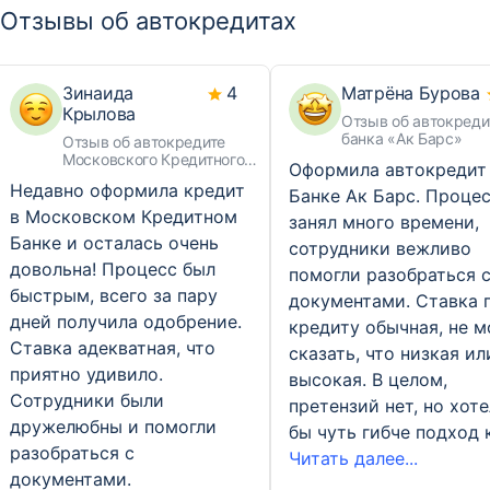
Отзывы об автокредитах
Зинаида
4
Матрёна Бурова
Крылова
Отзыв об автокреди
банка «Ак Барс»
Отзыв об автокредите
Московского Кредитного
Оформила автокредит
Банка
Недавно оформила кредит
Банке Ак Барс. Процес
в Московском Кредитном
занял много времени,
Банке и осталась очень
сотрудники вежливо
довольна! Процесс был
помогли разобраться 
быстрым, всего за пару
документами. Ставка 
дней получила одобрение.
кредиту обычная, не м
Ставка адекватная, что
сказать, что низкая ил
приятно удивило.
высокая. В целом,
Сотрудники были
претензий нет, но хот
дружелюбны и помогли
бы чуть гибче подход 
разобраться с
Читать далее...
документами.