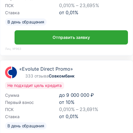
0,010% – 23,695%
ПСК
от
0,01
%
Ставка
В день обращения
Отправить заявку
Лиц. №963
«Evolute Direct Promo»
333 отзыва
Совкомбанк
Не подходит цель кредита
до
9 000 000 ₽
Сумма
от
10
%
Первый взнос
0,010% – 23,691%
ПСК
от
0,01
%
Ставка
В день обращения