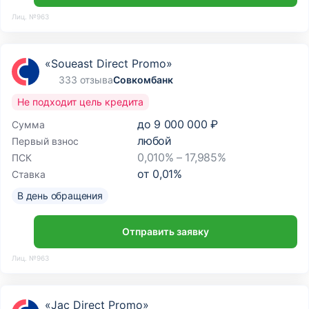
Лиц. №963
«Soueast Direct Promo»
333 отзыва
Совкомбанк
Не подходит цель кредита
до
9 000 000 ₽
Сумма
любой
Первый взнос
0,010% – 17,985%
ПСК
от
0,01
%
Ставка
В день обращения
Отправить заявку
Лиц. №963
«Jac Direct Promo»