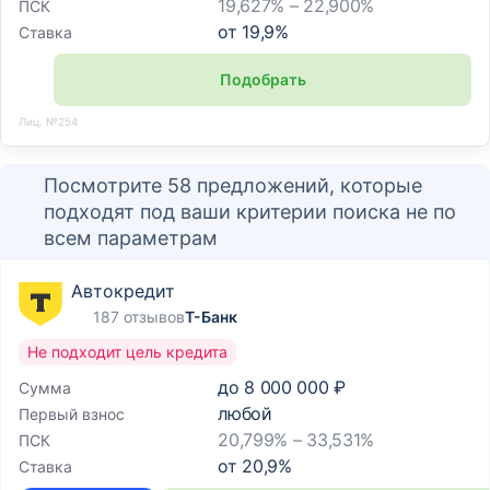
19,627% – 22,900%
ПСК
от
19,9
%
Ставка
Подобрать
Лиц. №254
Посмотрите 58 предложений, которые
подходят под ваши критерии поиска не по
всем параметрам
Автокредит
187 отзывов
Т-Банк
Не подходит цель кредита
до
8 000 000 ₽
Сумма
любой
Первый взнос
20,799% – 33,531%
ПСК
от
20,9
%
Ставка