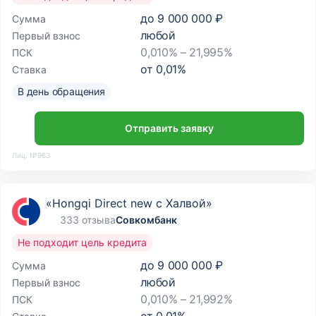
до
9 000 000 ₽
Сумма
любой
Первый взнос
0,010% – 21,995%
ПСК
от
0,01
%
Ставка
В день обращения
Отправить заявку
Лиц. №963
«Hongqi Direct new с Халвой»
333 отзыва
Совкомбанк
Не подходит цель кредита
до
9 000 000 ₽
Сумма
любой
Первый взнос
0,010% – 21,992%
ПСК