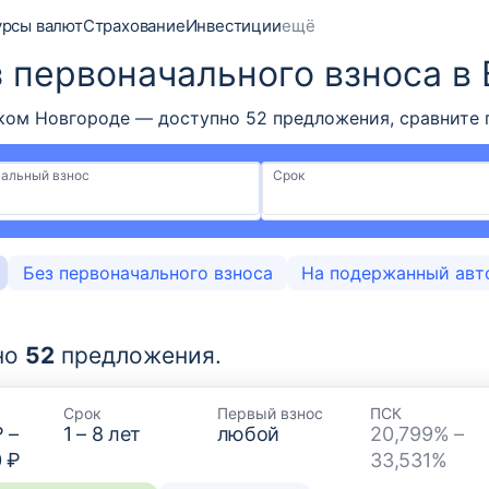
урсы валют
Страхование
Инвестиции
ещё
з первоначального взноса в
ком Новгороде — доступно 52 предложения, сравните 
альный взнос
Срок
Без первоначального взноса
На подержанный авт
но
52
предложения.
Срок
Первый взнос
ПСК
₽
–
1
–
8
лет
любой
20,799% –
0 ₽
33,531%