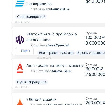
до
2 000 
автокредитов
130 отзывов
Банк «ВТБ»
С господдержкой
Лиц. №1000
Сумма
«Автомобиль с пробегом в
100 000 
автосалоне»
8 000 00
63 отзыва
Банк Уралсиб
Еще 1
Без справок о доходе
В день обращени
Лиц. №2275
Сумма
Автокредит на любую машину
30 000 ₽
549 отзывов
Альфа-Банк
7 500 000
В день обращения
Лиц. №1326
Сумма
«Лёгкий Драйв»
200 000 
64 отзыва
Азиатско-Тихоокеанский Банк