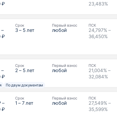
0 ₽
23,483%
Срок
Первый взнос
ПСК
₽
–
3
–
5
лет
любой
24,797% –
0 ₽
36,450%
Срок
Первый взнос
ПСК
₽
–
2
–
5
лет
любой
21,004% –
0 ₽
32,084%
я
По двум документам
Срок
Первый взнос
ПСК
₽
–
1
–
7
лет
любой
27,549% –
0 ₽
35,599%