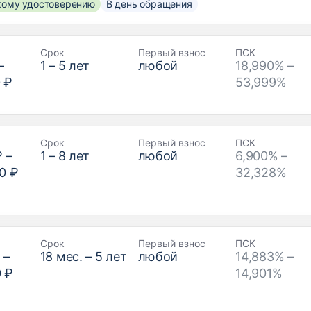
скому удостоверению
В день обращения
Срок
Первый взнос
ПСК
–
1
–
5
лет
любой
18,990% –
 ₽
53,999%
Срок
Первый взнос
ПСК
₽
–
1
–
8
лет
любой
6,900% –
0 ₽
32,328%
Срок
Первый взнос
ПСК
₽
–
18
мес. –
5
лет
любой
14,883% –
0 ₽
14,901%