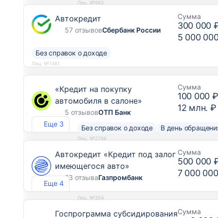
Лиц. №963
Сумма
Автокредит
300 000 
57 отзывов
Сбербанк России
5 000 00
Без справок о доходе
Лиц. №1481
Сумма
«Кредит на покупку
100 000 
автомобиля в салоне»
12 млн. ₽
5 отзывов
ОТП Банк
Еще 3
Без справок о доходе
В день обращени
Лиц. №2766
Сумма
Автокредит «Кредит под залог
500 000 
имеющегося авто»
7 000 000
23 отзыва
Газпромбанк
Еще 4
Лиц. №354
Сумма
Госпрограмма субсидирования