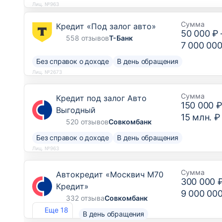
Лиц. №963
Сумма
Кредит «Под залог авто»
50 000 ₽
558 отзывов
Т-Банк
7 000 000
Без справок о доходе
В день обращения
Лиц. №2673
Сумма
Кредит под залог Авто
150 000 
Выгодный
15 млн. ₽
520 отзывов
Совкомбанк
Без справок о доходе
В день обращения
Лиц. №963
Сумма
Автокредит «Москвич М70
300 000 
Кредит»
9 000 00
332 отзыва
Совкомбанк
Еще 18
В день обращения