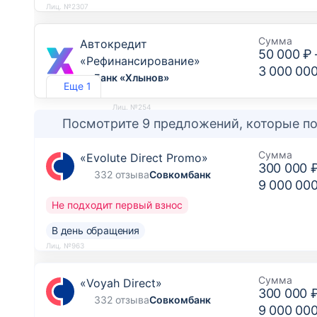
Лиц. №2307
Сумма
Автокредит
50 000 ₽
«Рефинансирование»
3 000 00
Банк «Хлынов»
Еще 1
Лиц. №254
Посмотрите 9 предложений, которые по
Сумма
«Evolute Direct Promo»
300 000 
332 отзыва
Совкомбанк
9 000 00
Не подходит первый взнос
В день обращения
Лиц. №963
Сумма
«Voyah Direct»
300 000 
332 отзыва
Совкомбанк
9 000 00