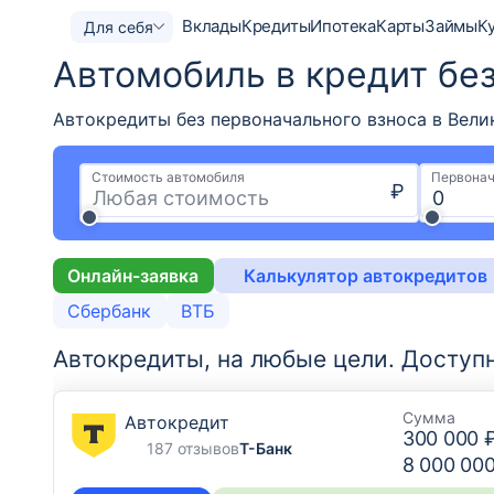
Вклады
Кредиты
Ипотека
Карты
Займы
К
Для себя
Автомобиль в кредит бе
Автокредиты без первоначального взноса в Вели
Стоимость автомобиля
Первонач
₽
Онлайн-заявка
Калькулятор автокредитов
Сбербанк
ВТБ
Автокредиты, на любые цели.
Доступ
Сумма
Автокредит
300 000 
187 отзывов
Т-Банк
8 000 00