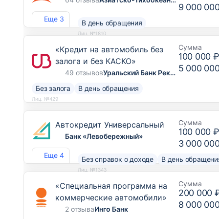
9 000 00
Еще 3
В день обращения
Лиц. №1810
Сумма
«Кредит на автомобиль без
100 000 
залога и без КАСКО»
5 000 00
49 отзывов
Уральский Банк Реконструкции и Развития
Без залога
В день обращения
Лиц. №429
Сумма
Автокредит Универсальный
100 000 
Банк «Левобережный»
3 000 00
Еще 4
Без справок о доходе
В день обращени
Лиц. №1343
Сумма
«Специальная программа на
200 000 
коммерческие автомобили»
8 000 00
2 отзыва
Инго Банк