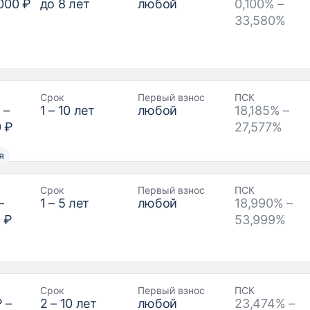
000 ₽
до
8
лет
любой
0,100% –
33,580%
Срок
Первый взнос
ПСК
₽
–
1
–
10
лет
любой
18,185% –
0 ₽
27,577%
я
Срок
Первый взнос
ПСК
–
1
–
5
лет
любой
18,990% –
 ₽
53,999%
Срок
Первый взнос
ПСК
₽
–
2
–
10
лет
любой
23,474% –