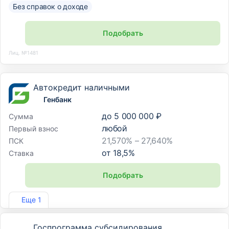
Без справок о доходе
Подобрать
Лиц. №1481
Автокредит наличными
Генбанк
до
5 000 000 ₽
Сумма
любой
Первый взнос
21,570% – 27,640%
ПСК
от
18,5
%
Ставка
Подобрать
Лиц. №2490
Еще 1
Госпрограмма субсидирования