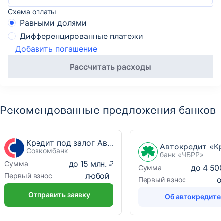
Схема оплаты
Равными долями
Дифференцированные платежи
Добавить погашение
Рассчитать расходы
Рекомендованные предложения банков
Кредит под залог Авто Выгодный
Совкомбанк
банк «ЧБРР»
до
15 млн. ₽
Сумма
до
4 50
Сумма
любой
Первый взнос
Первый взнос
Отправить заявку
Об автокредите