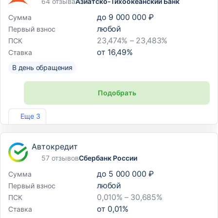
64 отзыва
Азиатско-Тихоокеанский Банк
до
9 000 000 ₽
Сумма
любой
Первый взнос
23,474% – 23,483%
ПСК
от
16,49
%
Ставка
В день обращения
Подобрать
Лиц. №1810
Еще 3
Автокредит
57 отзывов
Сбербанк России
до
5 000 000 ₽
Сумма
любой
Первый взнос
0,010% – 30,685%
ПСК
от
0,01
%
Ставка