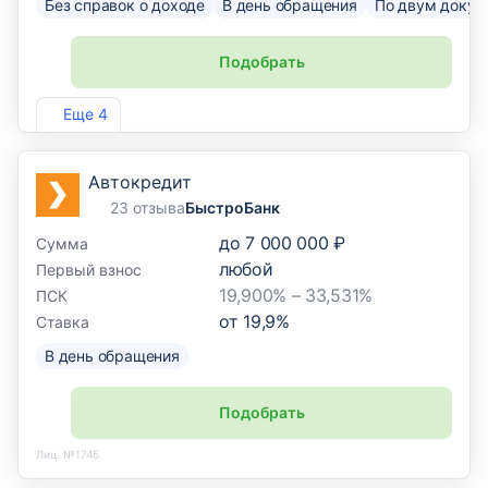
Без справок о доходе
В день обращения
По двум докум
Подобрать
Лиц. №1343
Еще 4
Автокредит
23 отзыва
БыстроБанк
до
7 000 000 ₽
Сумма
любой
Первый взнос
19,900% – 33,531%
ПСК
от
19,9
%
Ставка
В день обращения
Подобрать
Лиц. №1745