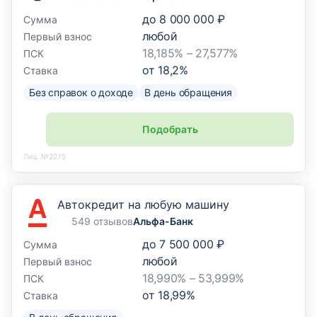
до
8 000 000 ₽
Сумма
любой
Первый взнос
18,185% – 27,577%
ПСК
от
18,2
%
Ставка
Без справок о доходе
В день обращения
Подобрать
Лиц. №2275
Автокредит на любую машину
549 отзывов
Альфа-Банк
до
7 500 000 ₽
Сумма
любой
Первый взнос
18,990% – 53,999%
ПСК
от
18,99
%
Ставка