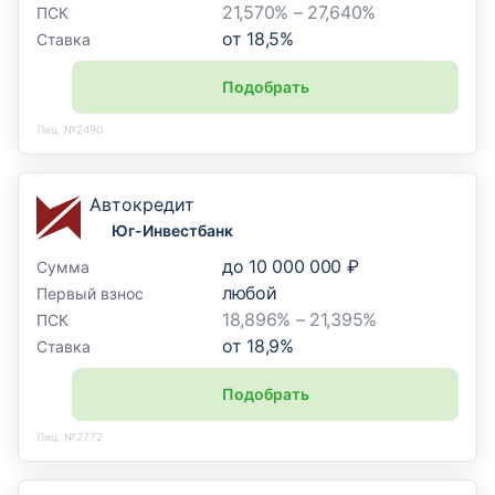
21,570% – 27,640%
ПСК
от
18,5
%
Ставка
Подобрать
Лиц. №2490
Автокредит
Юг-Инвестбанк
до
10 000 000 ₽
Сумма
любой
Первый взнос
18,896% – 21,395%
ПСК
от
18,9
%
Ставка
Подобрать
Лиц. №2772