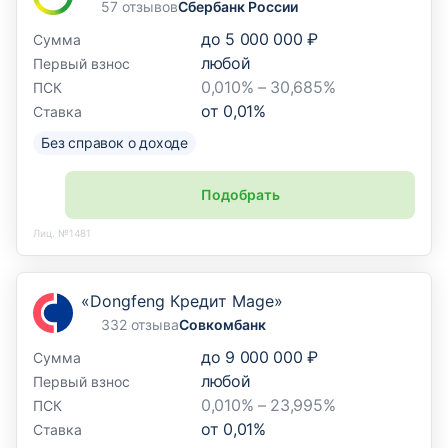
57 отзывов
Сбербанк России
до
5 000 000 ₽
Сумма
любой
Первый взнос
0,010% – 30,685%
ПСК
от
0,01
%
Ставка
Без справок о доходе
Подобрать
Лиц. №1481
«Dongfeng Кредит Mage»
332 отзыва
Совкомбанк
до
9 000 000 ₽
Сумма
любой
Первый взнос
0,010% – 23,995%
ПСК
от
0,01
%
Ставка