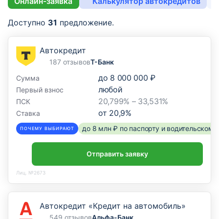
Онлайн-заявка
Калькулятор автокредитов
Б
Доступно
31
предложение.
Автокредит
187 отзывов
Т-Банк
до
8 000 000 ₽
Сумма
любой
Первый взнос
20,799% – 33,531%
ПСК
от
20,9
%
Ставка
до 8 млн ₽ по паспорту и водительском
ПОЧЕМУ ВЫБИРАЮТ
Отправить заявку
Лиц. №2673
Автокредит «Кредит на автомобиль»
549 отзывов
Альфа-Банк