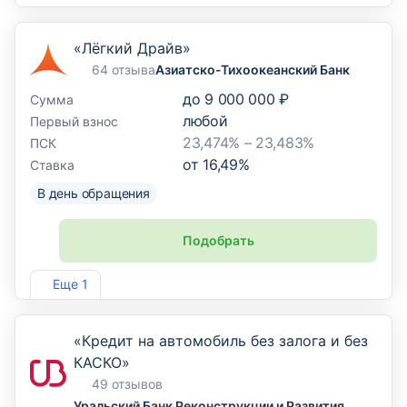
«Лёгкий Драйв»
64 отзыва
Азиатско-Тихоокеанский Банк
до
9 000 000 ₽
Сумма
любой
Первый взнос
23,474% – 23,483%
ПСК
от
16,49
%
Ставка
В день обращения
Подобрать
Лиц. №1810
Еще 1
«Кредит на автомобиль без залога и без
КАСКО»
49 отзывов
Уральский Банк Реконструкции и Развития