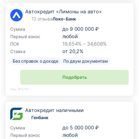
Автокредит «Лимоны на авто»
72 отзыва
Локо-Банк
до
9 000 000 ₽
Сумма
любой
Первый взнос
19,654% – 34,608%
ПСК
от
20,2
%
Ставка
Без справок о доходе
По двум документам
Подобрать
Лиц. №2707
Автокредит наличными
Генбанк
до
5 000 000 ₽
Сумма
любой
Первый взнос