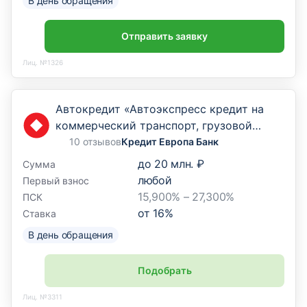
В день обращения
Отправить заявку
Лиц. №1326
Автокредит «Автоэкспресс кредит на
коммерческий транспорт, грузовой
транспорт и спецтехнику»
10 отзывов
Кредит Европа Банк
до
20 млн. ₽
Сумма
любой
Первый взнос
15,900% – 27,300%
ПСК
от
16
%
Ставка
В день обращения
Подобрать
Лиц. №3311