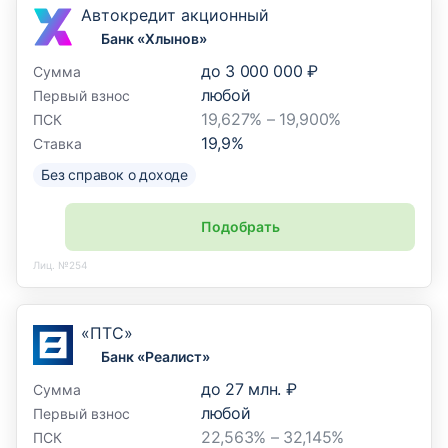
Автокредит акционный
Банк «Хлынов»
до
3 000 000 ₽
Сумма
любой
Первый взнос
19,627% – 19,900%
ПСК
19,9
%
Ставка
Без справок о доходе
Подобрать
Лиц. №254
«ПТС»
Банк «Реалист»
до
27 млн. ₽
Сумма
любой
Первый взнос
22,563% – 32,145%
ПСК