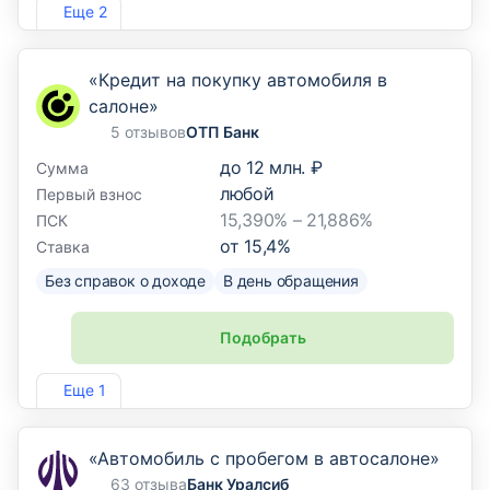
Лиц. №354
Еще 2
«Кредит на покупку автомобиля в
салоне»
5 отзывов
ОТП Банк
до
12 млн. ₽
Сумма
любой
Первый взнос
15,390% – 21,886%
ПСК
от
15,4
%
Ставка
Без справок о доходе
В день обращения
Подобрать
Лиц. №2766
Еще 1
«Автомобиль с пробегом в автосалоне»
63 отзыва
Банк Уралсиб