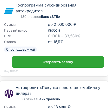
Госпрограмма субсидирования
автокредитов
130 отзывов
Банк «ВТБ»
до
2 000 000 ₽
Сумма
любой
Первый взнос
0,100% – 33,580%
ПСК
от
16,9
%
Ставка
С господдержкой
Отправить заявку
Лиц. №1000
Автокредит «Покупка нового автомобиля у
дилера»
63 отзыва
Банк Уралсиб
до
13 млн. ₽
Сумма