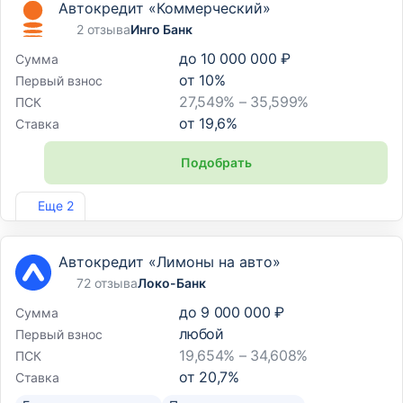
Автокредит «Коммерческий»
2 отзыва
Инго Банк
до
10 000 000 ₽
Сумма
от
10
%
Первый взнос
27,549% – 35,599%
ПСК
от
19,6
%
Ставка
Подобрать
Лиц. №2307
Еще 2
Автокредит «Лимоны на авто»
72 отзыва
Локо-Банк
до
9 000 000 ₽
Сумма
любой
Первый взнос
19,654% – 34,608%
ПСК
от
20,7
%
Ставка