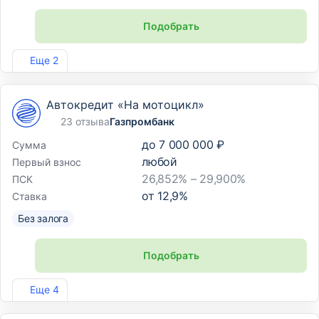
Подобрать
Лиц. №2766
Еще 2
Автокредит «На мотоцикл»
23 отзыва
Газпромбанк
до
7 000 000 ₽
Сумма
любой
Первый взнос
26,852% – 29,900%
ПСК
от
12,9
%
Ставка
Без залога
Подобрать
Лиц. №354
Еще 4