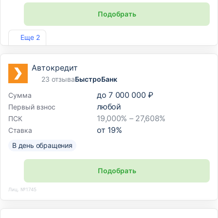
Подобрать
Лиц. №1343
Еще 2
Автокредит
23 отзыва
БыстроБанк
до
7 000 000 ₽
Сумма
любой
Первый взнос
19,000% – 27,608%
ПСК
от
19
%
Ставка
В день обращения
Подобрать
Лиц. №1745