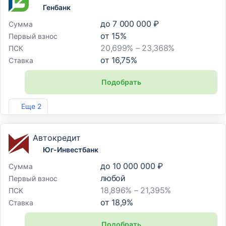
Генбанк
до
7 000 000 ₽
Сумма
от
15
%
Первый взнос
20,699% – 23,368%
ПСК
от
16,75
%
Ставка
Подобрать
Лиц. №2490
Еще 2
Автокредит
Юг-Инвестбанк
до
10 000 000 ₽
Сумма
любой
Первый взнос
18,896% – 21,395%
ПСК
от
18,9
%
Ставка
Подобрать