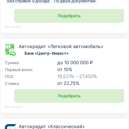
Без справок о доходе
По двум документам
Подобрать
Лиц. №2707
Автокредит «Легковой автомобиль»
Банк «Центр-Инвест»
до
10 000 000 ₽
Сумма
от
10
%
Первый взнос
19,521% – 27,450%
ПСК
от
22,75
%
Ставка
Подобрать
Лиц. №2225
Автокредит «Классический»