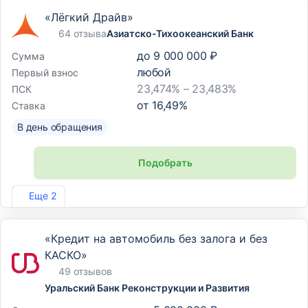
«Лёгкий Драйв»
64 отзыва
Азиатско-Тихоокеанский Банк
до
9 000 000 ₽
Сумма
любой
Первый взнос
23,474% – 23,483%
ПСК
от
16,49
%
Ставка
В день обращения
Подобрать
Лиц. №1810
Еще 2
«Кредит на автомобиль без залога и без
КАСКО»
49 отзывов
Уральский Банк Реконструкции и Развития