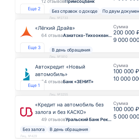
12 отзывов
Примсоцбанк
Еще 2
Без справок о доходе
По двум докуме
Лиц. №2733
Сумма
«Лёгкий Драйв»
200 000 
64 отзыва
Азиатско-Тихоокеанский Банк
9 000 00
Еще 3
В день обращения
Лиц. №1810
Сумма
Автокредит «Новый
100 000 
автомобиль»
10 000 00
54 отзыва
Банк «ЗЕНИТ»
Еще 1
Лиц. №3255
Сумма
«Кредит на автомобиль без
100 000 
залога и без КАСКО»
5 000 00
49 отзывов
Уральский Банк Реконструкции и Развития
Без залога
В день обращения
Лиц. №429