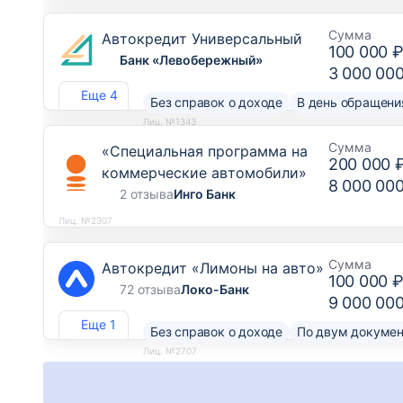
Сумма
Автокредит Универсальный
100 000 
Банк «Левобережный»
3 000 00
Еще 4
Без справок о доходе
В день обращени
Лиц. №1343
Сумма
«Специальная программа на
200 000 
коммерческие автомобили»
8 000 00
2 отзыва
Инго Банк
Лиц. №2307
Сумма
Автокредит «Лимоны на авто»
100 000 
72 отзыва
Локо-Банк
9 000 00
Еще 1
Без справок о доходе
По двум докуме
Лиц. №2707