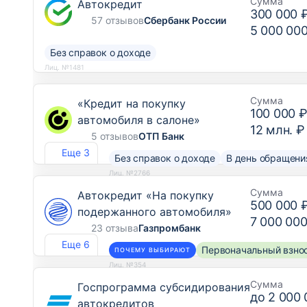
Сумма
Автокредит
300 000 
57 отзывов
Сбербанк России
5 000 00
Без справок о доходе
Лиц. №1481
Сумма
«Кредит на покупку
100 000 
автомобиля в салоне»
12 млн. ₽
5 отзывов
ОТП Банк
Еще 3
Без справок о доходе
В день обращени
Лиц. №2766
Сумма
Автокредит «На покупку
500 000 
подержанного автомобиля»
7 000 000
23 отзыва
Газпромбанк
Еще 6
Первоначальный взнос
ПОЧЕМУ ВЫБИРАЮТ
Лиц. №354
Сумма
Госпрограмма субсидирования
до
2 000 
автокредитов