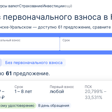
урсы валют
Страхование
Инвестиции
ещё
з первоначального взноса в
нске-Уральском — доступно 61 предложение, сравните
альный взнос
Срок
Без первоначального взноса
но
61
предложение.
Срок
Первый взнос
ПСК
₽
–
1
–
8
лет
любой
20,799% –
0 ₽
33,531%
скому удостоверению
В день обращения