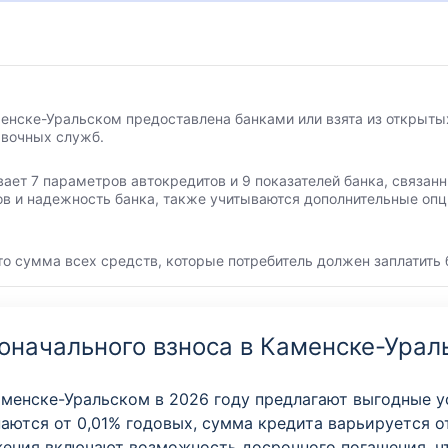
енске-Уральском предоставлена банками или взята из открытых
авочных служб.
вает 7 параметров автокредитов и 9 показателей банка, связа
ов и надежность банка, также учитываются дополнительные опц
то сумма всех средств, которые потребитель должен заплатить 
оначального взноса в Каменске-Урал
аменске-Уральском в 2026 году предлагают выгодные 
аются от 0,01% годовых, сумма кредита варьируется от
ожения включают возможность досрочного погашения, ч