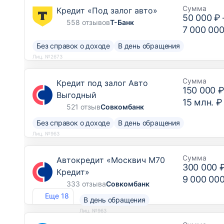
Сумма
Кредит «Под залог авто»
50 000 ₽
558 отзывов
Т-Банк
7 000 000
Без справок о доходе
В день обращения
Лиц. №2673
Сумма
Кредит под залог Авто
150 000 
Выгодный
15 млн. ₽
521 отзыв
Совкомбанк
Без справок о доходе
В день обращения
Лиц. №963
Сумма
Автокредит «Москвич М70
300 000 
Кредит»
9 000 00
333 отзыва
Совкомбанк
Еще 18
В день обращения
Лиц. №963