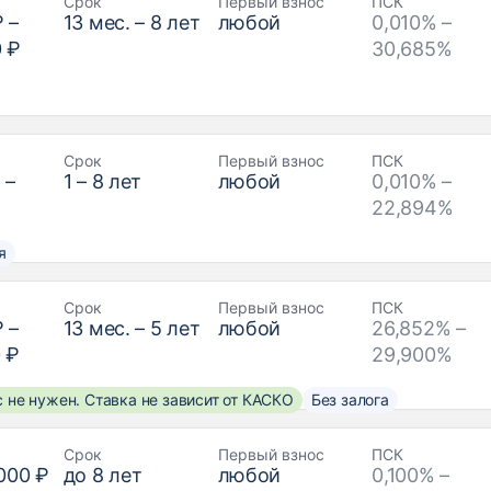
Срок
Первый взнос
ПСК
₽
–
13
мес. –
8
лет
любой
0,010% –
0 ₽
30,685%
Срок
Первый взнос
ПСК
₽
–
1
–
8
лет
любой
0,010% –
22,894%
я
Срок
Первый взнос
ПСК
₽
–
13
мес. –
5
лет
любой
26,852% –
 ₽
29,900%
 не нужен. Ставка не зависит от КАСКО
Без залога
Срок
Первый взнос
ПСК
000 ₽
до
8
лет
любой
0,100% –