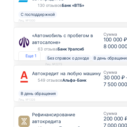
130 отзывов
Банк «ВТБ»
С господдержкой
Лиц. №1000
Сумма
«Автомобиль с пробегом в
100 000 
автосалоне»
8 000 00
63 отзыва
Банк Уралсиб
Еще 1
Без справок о доходе
В день обращени
Лиц. №2275
Сумма
Автокредит на любую машину
30 000 ₽
549 отзывов
Альфа-Банк
7 500 000
В день обращения
Лиц. №1326
Сумма
Рефинансирование
200 000 
автокредита
7 000 000