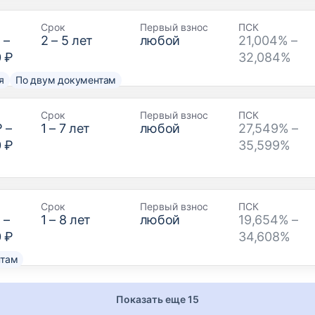
Срок
Первый взнос
ПСК
₽
–
2
–
5
лет
любой
21,004% –
0 ₽
32,084%
я
По двум документам
Срок
Первый взнос
ПСК
₽
–
1
–
7
лет
любой
27,549% –
0 ₽
35,599%
Срок
Первый взнос
ПСК
₽
–
1
–
8
лет
любой
19,654% –
0 ₽
34,608%
нтам
Показать еще 15