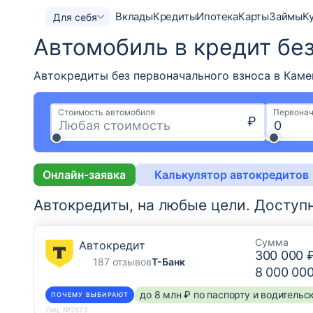
Вклады
Кредиты
Ипотека
Карты
Займы
К
Для себя
Автомобиль в кредит бе
Автокредиты без первоначального взноса в Каме
Стоимость автомобиля
Первонач
₽
Онлайн-заявка
Калькулятор автокредитов
Автокредиты, на любые цели.
Доступ
Сумма
Автокредит
300 000 
187 отзывов
Т-Банк
8 000 00
до 8 млн ₽ по паспорту и водитель
ПОЧЕМУ ВЫБИРАЮТ
Лиц. №2673