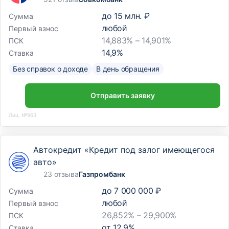
до
15 млн. ₽
Сумма
любой
Первый взнос
14,883% – 14,901%
ПСК
14,9
%
Ставка
Без справок о доходе
В день обращения
Отправить заявку
Лиц. №963
Автокредит «Кредит под залог имеющегося
авто»
23 отзыва
Газпромбанк
до
7 000 000 ₽
Сумма
любой
Первый взнос
26,852% – 29,900%
ПСК
от
12,9
%
Ставка