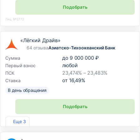
Подобрать
Лиц. №2772
«Лёгкий Драйв»
64 отзыва
Азиатско-Тихоокеанский Банк
до
9 000 000 ₽
Сумма
любой
Первый взнос
23,474% – 23,483%
ПСК
от
16,49
%
Ставка
В день обращения
Подобрать
Лиц. №1810
Еще 3