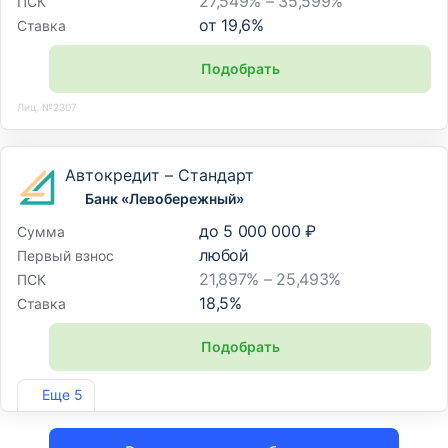
27,549% – 35,599%
ПСК
от
19,6
%
Ставка
Подобрать
Лиц. №2307
Автокредит – Стандарт
Банк «Левобережный»
до
5 000 000 ₽
Сумма
любой
Первый взнос
21,897% – 25,493%
ПСК
18,5
%
Ставка
Подобрать
Лиц. №1343
Еще 5