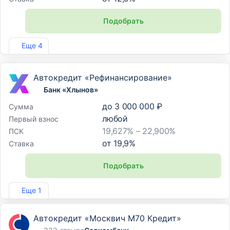
Подобрать
Лиц. №354
Еще 4
Автокредит «Рефинансирование»
Банк «Хлынов»
до
3 000 000 ₽
Сумма
любой
Первый взнос
19,627% – 22,900%
ПСК
от
19,9
%
Ставка
Подобрать
Лиц. №254
Еще 1
Автокредит «Москвич М70 Кредит»