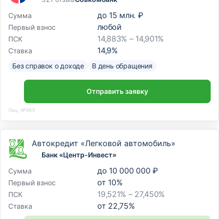
до
15 млн. ₽
Сумма
любой
Первый взнос
14,883% – 14,901%
ПСК
14,9
%
Ставка
Без справок о доходе
В день обращения
Отправить заявку
Лиц. №963
Автокредит «Легковой автомобиль»
Банк «Центр-Инвест»
до
10 000 000 ₽
Сумма
от
10
%
Первый взнос
19,521% – 27,450%
ПСК
от
22,75
%
Ставка