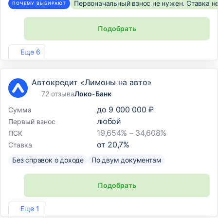
Первоначальный взнос не нужен. Ставка н
ПОЧЕМУ ВЫБИРАЮТ
Подобрать
Лиц. №354
Еще 6
Автокредит «Лимоны на авто»
72 отзыва
Локо-Банк
до
9 000 000 ₽
Сумма
любой
Первый взнос
19,654% – 34,608%
ПСК
от
20,7
%
Ставка
Без справок о доходе
По двум документам
Подобрать
Лиц. №2707
Еще 1