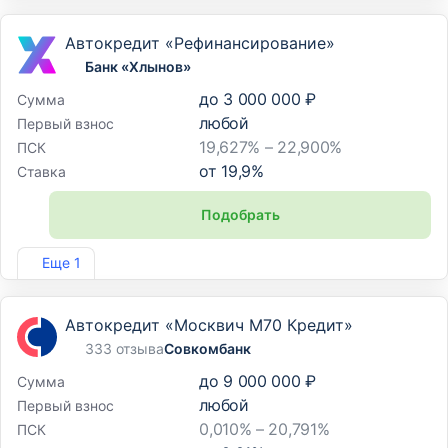
Автокредит «Рефинансирование»
Банк «Хлынов»
до
3 000 000 ₽
Сумма
любой
Первый взнос
19,627% – 22,900%
ПСК
от
19,9
%
Ставка
Подобрать
Лиц. №254
Еще 1
Автокредит «Москвич М70 Кредит»
333 отзыва
Совкомбанк
до
9 000 000 ₽
Сумма
любой
Первый взнос
0,010% – 20,791%
ПСК