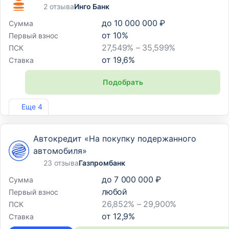
2 отзыва
Инго Банк
до
10 000 000 ₽
Сумма
от
10
%
Первый взнос
27,549% – 35,599%
ПСК
от
19,6
%
Ставка
Подобрать
Лиц. №2307
Еще 4
Автокредит «На покупку подержанного
автомобиля»
23 отзыва
Газпромбанк
до
7 000 000 ₽
Сумма
любой
Первый взнос
26,852% – 29,900%
ПСК
от
12,9
%
Ставка