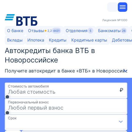
Лицензия
№1000
О банке
Отзывы
Отделения
Банкоматы
2,2
4431
5
26
Вклады
Ипотека
Кредиты
Кредитные карты
Дебетовы
Автокредиты банка ВТБ в
Новороссийске
Получите автокредит в банке «ВТБ» в Новороссийске
Стоимость автомобиля
₽
Первоначальный взнос
Срок