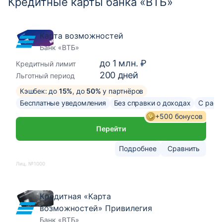
Кредитные карты банка «ВТБ»
Карта возможностей
Банк «ВТБ»
до
1 млн. ₽
Кредитный лимит
200
дней
Льготный период
Кэшбек: до
15%
, до
50%
у партнёров
Бесплатные уведомления
Без справки о доходах
С расс
+500 бонусов
Перейти
Подробнее
Сравнить
Лиц. №1000
Кредитная «Карта
возможностей» Привилегия
Банк «ВТБ»