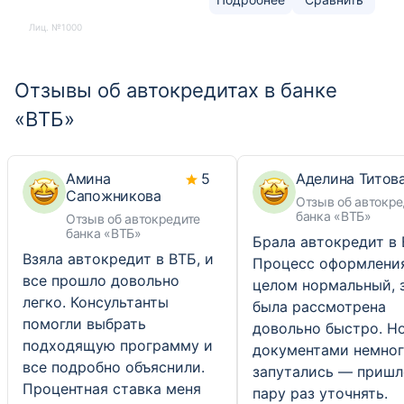
Лиц. №1000
Отзывы об автокредитах в банке
«ВТБ»
Амина
5
Аделина Титов
Сапожникова
Отзыв об автокре
банка «ВТБ»
Отзыв об автокредите
банка «ВТБ»
Брала автокредит в 
Взяла автокредит в ВТБ, и
Процесс оформлени
все прошло довольно
целом нормальный, 
легко. Консультанты
была рассмотрена
помогли выбрать
довольно быстро. Но
подходящую программу и
документами немно
все подробно объяснили.
запутались — пришл
Процентная ставка меня
пару раз уточнять.