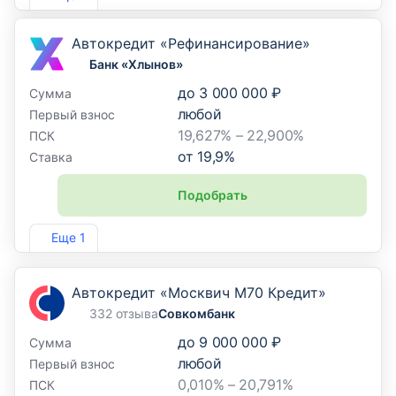
Автокредит «Рефинансирование»
Банк «Хлынов»
до
3 000 000 ₽
Сумма
любой
Первый взнос
19,627% – 22,900%
ПСК
от
19,9
%
Ставка
Подобрать
Лиц. №254
Еще 1
Автокредит «Москвич М70 Кредит»
332 отзыва
Совкомбанк
до
9 000 000 ₽
Сумма
любой
Первый взнос
0,010% – 20,791%
ПСК