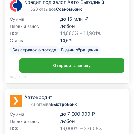
Кредит под залог Авто Выгодный
520 отзывов
Совкомбанк
до
15 млн. ₽
Сумма
любой
Первый взнос
14,883% – 14,901%
ПСК
14,9
%
Ставка
Без справок о доходе
В день обращения
Отправить заявку
Лиц. №963
Автокредит
23 отзыва
БыстроБанк
до
7 000 000 ₽
Сумма
любой
Первый взнос
19,000% – 27,608%
ПСК