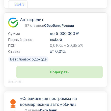
Лиц. №1810
Еще 3
Автокредит
57 отзывов
Сбербанк России
до
5 000 000 ₽
Сумма
любой
Первый взнос
0,010% – 30,685%
ПСК
от
0,01
%
Ставка
Без справок о доходе
Подобрать
Лиц. №1481
«Специальная программа на
коммерческие автомобили»
2 отзыва
Инго Банк