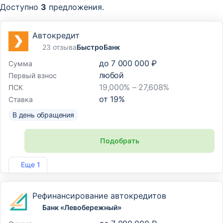
Доступно
3
предложения.
Автокредит
23 отзыва
БыстроБанк
до
7 000 000 ₽
Сумма
любой
Первый взнос
19,000% – 27,608%
ПСК
от
19
%
Ставка
В день обращения
Подобрать
Лиц. №1745
Еще 1
Рефинансирование автокредитов
Банк «Левобережный»