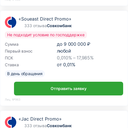
«Soueast Direct Promo»
333 отзыва
Совкомбанк
Не подходит условие по господдержке
до
9 000 000 ₽
Сумма
любой
Первый взнос
0,010% – 17,985%
ПСК
от
0,01
%
Ставка
В день обращения
Отправить заявку
Лиц. №963
«Jac Direct Promo»
333 отзыва
Совкомбанк