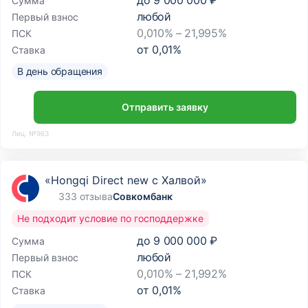
до
9 000 000 ₽
Сумма
любой
Первый взнос
0,010% – 21,995%
ПСК
от
0,01
%
Ставка
В день обращения
Отправить заявку
Лиц. №963
«Hongqi Direct new с Халвой»
333 отзыва
Совкомбанк
Не подходит условие по господдержке
до
9 000 000 ₽
Сумма
любой
Первый взнос
0,010% – 21,992%
ПСК
от
0,01
%
Ставка