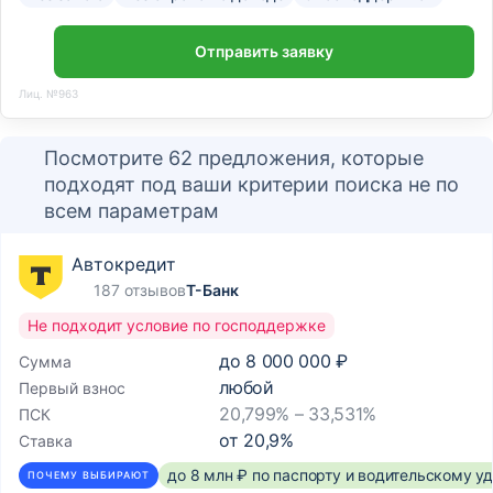
Отправить заявку
Лиц. №963
Посмотрите 62 предложения, которые
подходят под ваши критерии поиска не по
всем параметрам
Автокредит
187 отзывов
Т-Банк
Не подходит условие по господдержке
до
8 000 000 ₽
Сумма
любой
Первый взнос
20,799% – 33,531%
ПСК
от
20,9
%
Ставка
до 8 млн ₽ по паспорту и водительскому 
ПОЧЕМУ ВЫБИРАЮТ