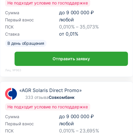
Не подходит условие по господдержке
до
9 000 000 ₽
Сумма
любой
Первый взнос
0,010% – 35,073%
ПСК
от
0,01
%
Ставка
В день обращения
Отправить заявку
Лиц. №963
«AGR Solaris Direct Promo»
333 отзыва
Совкомбанк
Не подходит условие по господдержке
до
9 000 000 ₽
Сумма
любой
Первый взнос
0,010% – 23,695%
ПСК