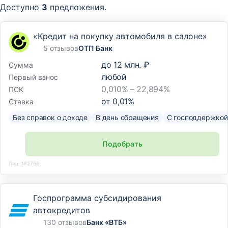
Доступно
3
предложения.
«Кредит на покупку автомобиля в салоне»
5 отзывов
ОТП Банк
до
12 млн. ₽
Сумма
любой
Первый взнос
0,010% – 22,894%
ПСК
от
0,01
%
Ставка
Без справок о доходе
В день обращения
С господдержкой
Подобрать
Лиц. №2766
Госпрограмма субсидирования
автокредитов
130 отзывов
Банк «ВТБ»