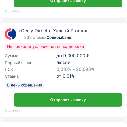
Отправить заявку
Лиц. №963
«Geely Direct с Халвой Promo»
333 отзыва
Совкомбанк
Не подходит условие по господдержке
до
9 000 000 ₽
Сумма
любой
Первый взнос
0,010% – 20,093%
ПСК
от
0,01
%
Ставка
В день обращения
Отправить заявку
Лиц. №963