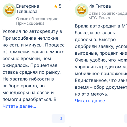
Екатерина
5
Ия Титова
Тевяшова
Отзыв об автокреди
МТС-Банка
Отзыв об автокредите
Примсоцбанка
Брала автокредит в М
Условия по автокредиту в
банке, и осталась
Примсоцбанке неплохие,
довольна. Быстро
но есть и минусы. Процесс
одобрили заявку, усло
оформления занял немного
выгодные, процент низ
больше времени, чем
Очень удобно, что мо
ожидалось. Процентная
управлять кредитом ч
ставка средняя по рынку.
мобильное приложени
Не хватало гибкости в
Единственное, что зан
выборе сроков, но
время – сбор документ
менеджеры на связи и
но это мелочь.
помогли разобраться. В
Читать далее...
Читать далее...
0