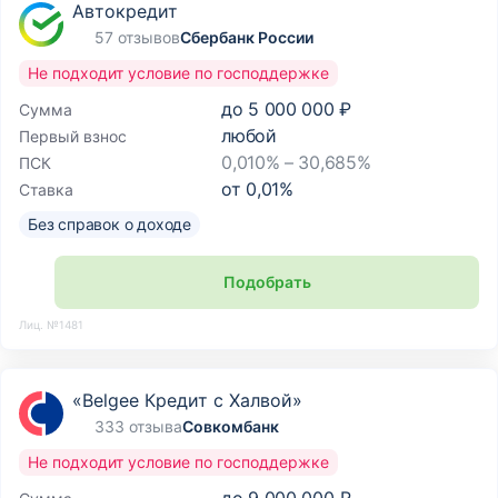
Автокредит
57 отзывов
Сбербанк России
Не подходит условие по господдержке
до
5 000 000 ₽
Сумма
любой
Первый взнос
0,010% – 30,685%
ПСК
от
0,01
%
Ставка
Без справок о доходе
Подобрать
Лиц. №1481
«Belgee Кредит с Халвой»
333 отзыва
Совкомбанк
Не подходит условие по господдержке