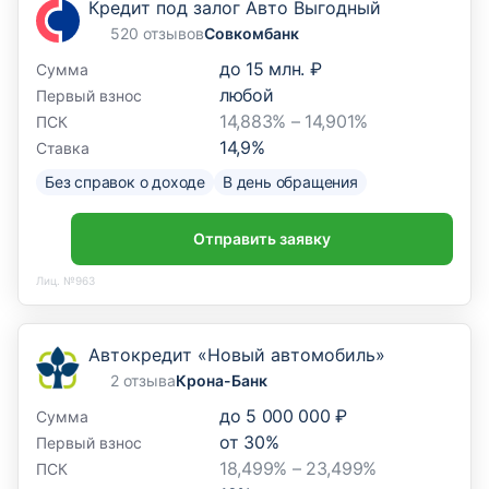
Кредит под залог Авто Выгодный
520 отзывов
Совкомбанк
до
15 млн. ₽
Сумма
любой
Первый взнос
14,883% – 14,901%
ПСК
14,9
%
Ставка
Без справок о доходе
В день обращения
Отправить заявку
Лиц. №963
Автокредит «Новый автомобиль»
2 отзыва
Крона-Банк
до
5 000 000 ₽
Сумма
от
30
%
Первый взнос
18,499% – 23,499%
ПСК