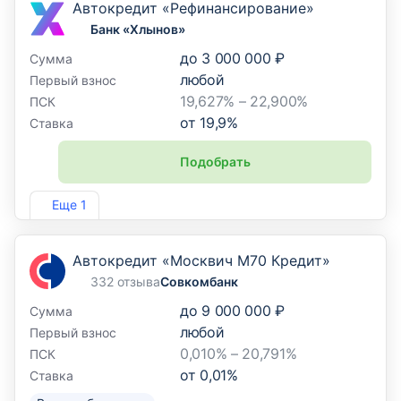
Автокредит «Рефинансирование»
Банк «Хлынов»
до
3 000 000 ₽
Сумма
любой
Первый взнос
19,627% – 22,900%
ПСК
от
19,9
%
Ставка
Подобрать
Лиц. №254
Еще 1
Автокредит «Москвич М70 Кредит»
332 отзыва
Совкомбанк
до
9 000 000 ₽
Сумма
любой
Первый взнос
0,010% – 20,791%
ПСК
от
0,01
%
Ставка