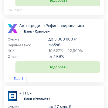
Подобрать
Лиц. №2307
Автокредит «Рефинансирование»
Банк «Хлынов»
до
3 000 000 ₽
Сумма
любой
Первый взнос
19,627% – 22,900%
ПСК
от
19,9
%
Ставка
Подобрать
Лиц. №254
Еще 1
«ПТС»
Банк «Реалист»
до
27 млн. ₽
Сумма