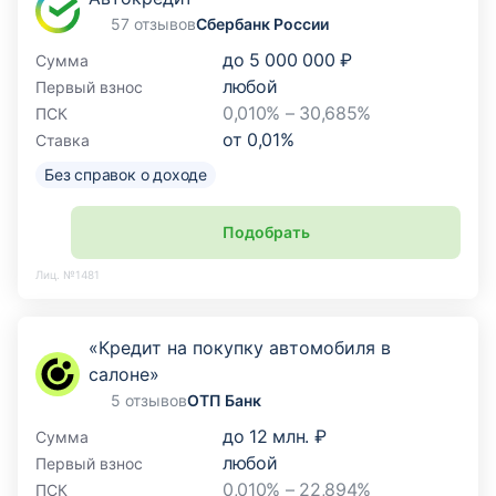
57 отзывов
Сбербанк России
до
5 000 000 ₽
Сумма
любой
Первый взнос
0,010% – 30,685%
ПСК
от
0,01
%
Ставка
Без справок о доходе
Подобрать
Лиц. №1481
«Кредит на покупку автомобиля в
салоне»
5 отзывов
ОТП Банк
до
12 млн. ₽
Сумма
любой
Первый взнос
0,010% – 22,894%
ПСК