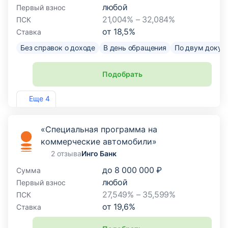
любой
Первый взнос
21,004% – 32,084%
ПСК
от
18,5
%
Ставка
Без справок о доходе
В день обращения
По двум докум
Подобрать
Лиц. №1343
Еще 4
«Специальная программа на
коммерческие автомобили»
2 отзыва
Инго Банк
до
8 000 000 ₽
Сумма
любой
Первый взнос
27,549% – 35,599%
ПСК
от
19,6
%
Ставка