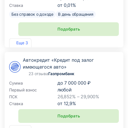
от
0,01
%
Ставка
Без справок о доходе
В день обращения
Подобрать
Лиц. №2766
Еще 3
Автокредит «Кредит под залог
имеющегося авто»
23 отзыва
Газпромбанк
до
7 000 000 ₽
Сумма
любой
Первый взнос
26,852% – 29,900%
ПСК
от
12,9
%
Ставка
Подобрать
Лиц. №354