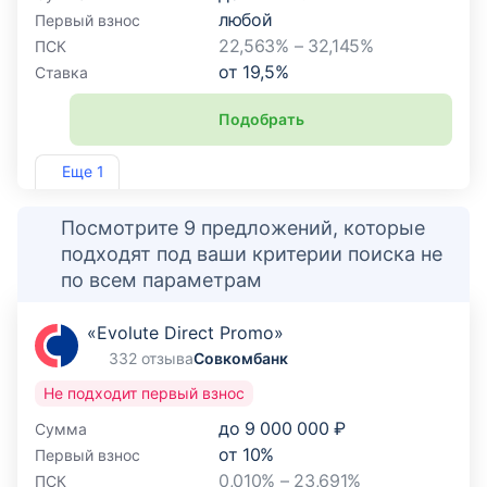
любой
Первый взнос
22,563% – 32,145%
ПСК
от
19,5
%
Ставка
Подобрать
Лиц. №2646
Еще 1
Посмотрите 9 предложений, которые
подходят под ваши критерии поиска не
по всем параметрам
«Evolute Direct Promo»
332 отзыва
Совкомбанк
Не подходит первый взнос
до
9 000 000 ₽
Сумма
от
10
%
Первый взнос
0,010% – 23,691%
ПСК