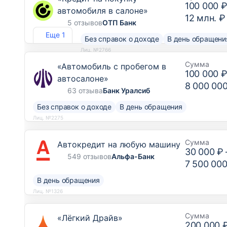
100 000 
автомобиля в салоне»
12 млн. ₽
5 отзывов
ОТП Банк
Еще 1
Без справок о доходе
В день обращени
Лиц. №2766
Сумма
«Автомобиль с пробегом в
100 000 
автосалоне»
8 000 00
63 отзыва
Банк Уралсиб
Без справок о доходе
В день обращения
Лиц. №2275
Сумма
Автокредит на любую машину
30 000 ₽
549 отзывов
Альфа-Банк
7 500 000
В день обращения
Лиц. №1326
Сумма
«Лёгкий Драйв»
200 000 