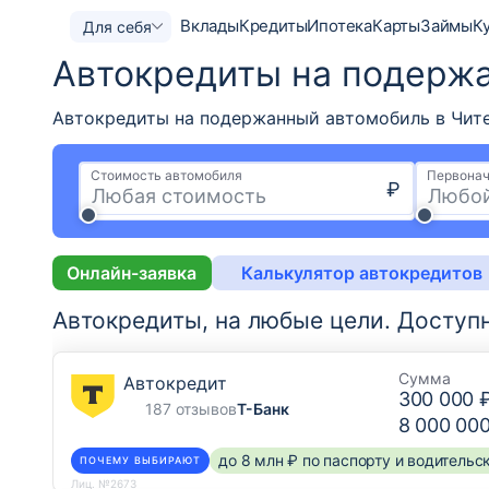
Вклады
Кредиты
Ипотека
Карты
Займы
К
Для себя
Автокредиты на подержа
Автокредиты на подержанный автомобиль в Чите 
Стоимость автомобиля
Первонач
₽
Онлайн-заявка
Калькулятор автокредитов
Автокредиты, на любые цели.
Доступ
Сумма
Автокредит
300 000 
187 отзывов
Т-Банк
8 000 00
до 8 млн ₽ по паспорту и водитель
ПОЧЕМУ ВЫБИРАЮТ
Лиц. №2673