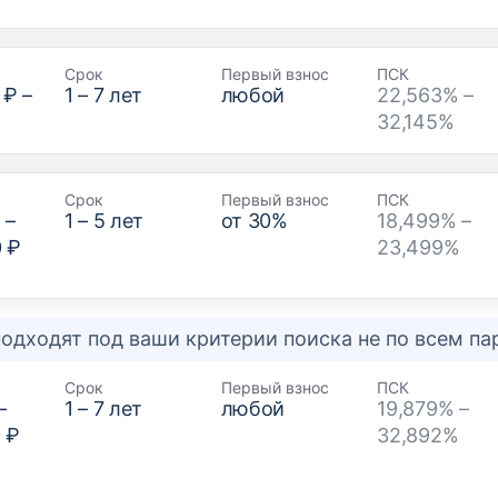
Срок
Первый взнос
ПСК
 ₽
–
1
–
7
лет
любой
22,563% –
32,145%
Срок
Первый взнос
ПСК
₽
–
1
–
5
лет
от
30
%
18,499% –
0 ₽
23,499%
одходят под ваши критерии поиска не по всем п
Срок
Первый взнос
ПСК
–
1
–
7
лет
любой
19,879% –
 ₽
32,892%