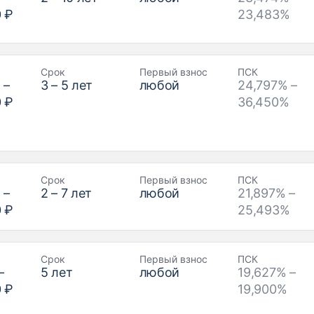
0 ₽
23,483%
Срок
Первый взнос
ПСК
₽
–
3
–
5
лет
любой
24,797% –
0 ₽
36,450%
Срок
Первый взнос
ПСК
₽
–
2
–
7
лет
любой
21,897% –
0 ₽
25,493%
Срок
Первый взнос
ПСК
–
5
лет
любой
19,627% –
0 ₽
19,900%