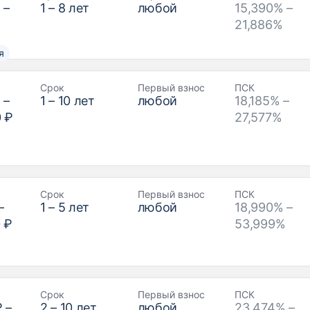
₽
–
1
–
8
лет
любой
15,390% –
21,886%
я
Срок
Первый взнос
ПСК
₽
–
1
–
10
лет
любой
18,185% –
0 ₽
27,577%
Срок
Первый взнос
ПСК
–
1
–
5
лет
любой
18,990% –
 ₽
53,999%
Срок
Первый взнос
ПСК
₽
–
2
–
10
лет
любой
23,474% –