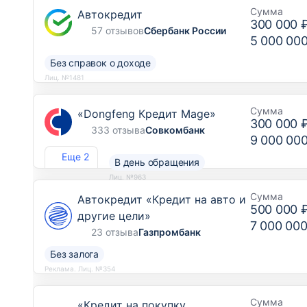
Сумма
Автокредит
300 000 
57 отзывов
Сбербанк России
5 000 00
Без справок о доходе
Лиц. №1481
Сумма
«Dongfeng Кредит Mage»
300 000 
333 отзыва
Совкомбанк
9 000 00
Еще 2
В день обращения
Лиц. №963
Сумма
Автокредит «Кредит на авто и
500 000 
другие цели»
7 000 000
23 отзыва
Газпромбанк
Без залога
Реклама. Лиц. №354
Сумма
«Кредит на покупку