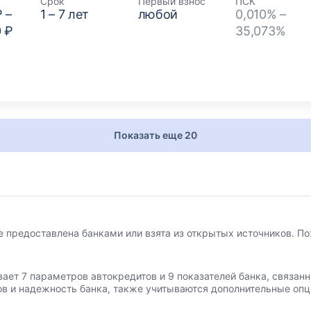
Срок
Первый взнос
ПСК
₽
–
1
–
7
лет
любой
0,010% –
0 ₽
35,073%
Показать еще 20
е предоставлена банками или взята из открытых источников. По
вает 7 параметров автокредитов и 9 показателей банка, связа
ов и надежность банка, также учитываются дополнительные опц