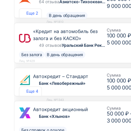
64 отзыва
Азиатско-Тихоокеанский Банк
9 000 00
Еще 2
В день обращения
Лиц. №1810
Сумма
«Кредит на автомобиль без
100 000 
залога и без КАСКО»
5 000 00
49 отзывов
Уральский Банк Реконструкции и Развития
Без залога
В день обращения
Лиц. №429
Сумма
Автокредит – Стандарт
100 000 
Банк «Левобережный»
5 000 00
Еще 4
Лиц. №1343
Сумма
Автокредит акционный
50 000 ₽
Банк «Хлынов»
3 000 00
Без справок о доходе