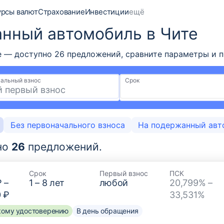
урсы валют
Страхование
Инвестиции
ещё
нный автомобиль в Чите
— доступно 26 предложений, сравните параметры и по
альный взнос
Срок
Без первоначального взноса
На подержанный авт
но
26
предложений.
Срок
Первый взнос
ПСК
₽
–
1
–
8
лет
любой
20,799% –
0 ₽
33,531%
скому удостоверению
В день обращения