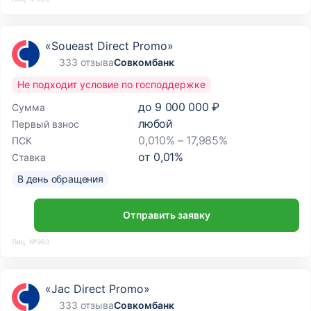
«Soueast Direct Promo»
333 отзыва
Совкомбанк
Не подходит условие по господдержке
до
9 000 000 ₽
Сумма
любой
Первый взнос
0,010% – 17,985%
ПСК
от
0,01
%
Ставка
В день обращения
Отправить заявку
Лиц. №963
«Jac Direct Promo»
333 отзыва
Совкомбанк