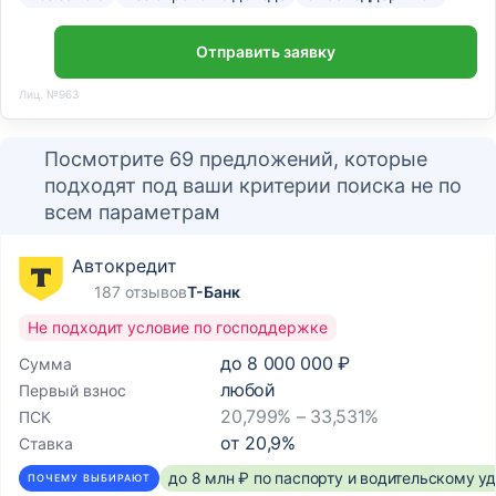
Отправить заявку
Лиц. №963
Посмотрите 69 предложений, которые
подходят под ваши критерии поиска не по
всем параметрам
Автокредит
187 отзывов
Т-Банк
Не подходит условие по господдержке
до
8 000 000 ₽
Сумма
любой
Первый взнос
20,799% – 33,531%
ПСК
от
20,9
%
Ставка
до 8 млн ₽ по паспорту и водительскому 
ПОЧЕМУ ВЫБИРАЮТ