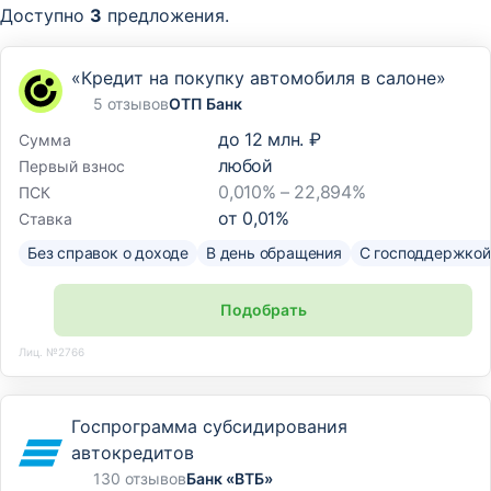
Доступно
3
предложения.
«Кредит на покупку автомобиля в салоне»
5 отзывов
ОТП Банк
до
12 млн. ₽
Сумма
любой
Первый взнос
0,010% – 22,894%
ПСК
от
0,01
%
Ставка
Без справок о доходе
В день обращения
С господдержкой
Подобрать
Лиц. №2766
Госпрограмма субсидирования
автокредитов
130 отзывов
Банк «ВТБ»