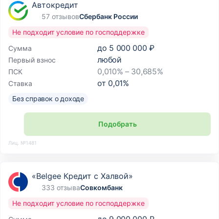
Автокредит
57 отзывов
Сбербанк России
Не подходит условие по господдержке
до
5 000 000 ₽
Сумма
любой
Первый взнос
0,010% – 30,685%
ПСК
от
0,01
%
Ставка
Без справок о доходе
Подобрать
Лиц. №1481
«Belgee Кредит с Халвой»
333 отзыва
Совкомбанк
Не подходит условие по господдержке