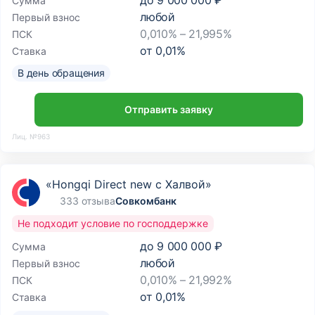
до
9 000 000 ₽
Сумма
любой
Первый взнос
0,010% – 21,995%
ПСК
от
0,01
%
Ставка
В день обращения
Отправить заявку
Лиц. №963
«Hongqi Direct new с Халвой»
333 отзыва
Совкомбанк
Не подходит условие по господдержке
до
9 000 000 ₽
Сумма
любой
Первый взнос
0,010% – 21,992%
ПСК
от
0,01
%
Ставка