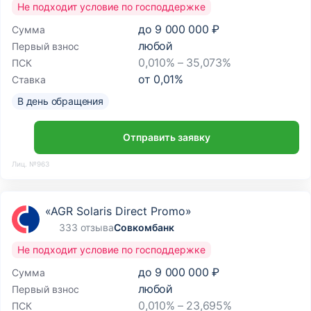
Не подходит условие по господдержке
до
9 000 000 ₽
Сумма
любой
Первый взнос
0,010% – 35,073%
ПСК
от
0,01
%
Ставка
В день обращения
Отправить заявку
Лиц. №963
«AGR Solaris Direct Promo»
333 отзыва
Совкомбанк
Не подходит условие по господдержке
до
9 000 000 ₽
Сумма
любой
Первый взнос
0,010% – 23,695%
ПСК