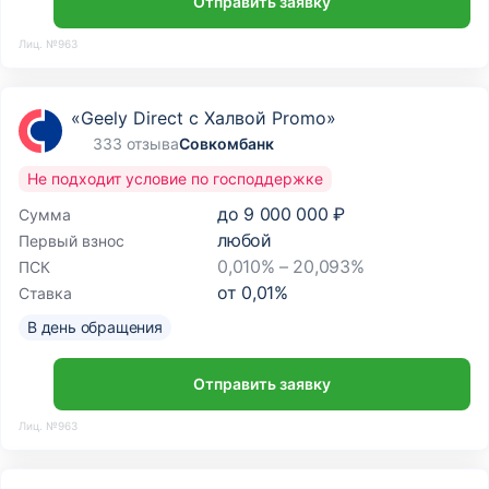
Отправить заявку
Лиц. №963
«Geely Direct с Халвой Promo»
333 отзыва
Совкомбанк
Не подходит условие по господдержке
до
9 000 000 ₽
Сумма
любой
Первый взнос
0,010% – 20,093%
ПСК
от
0,01
%
Ставка
В день обращения
Отправить заявку
Лиц. №963