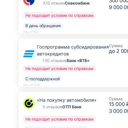
300 00
332 отзыва
Совкомбанк
9 000 0
Не подходит условие по справкам
В день обращения
Лиц. №963
Сумма
Госпрограмма субсидирования
до
2 00
автокредитов
130 отзывов
Банк «ВТБ»
Не подходит условие по справкам
С господдержкой
Лиц. №1000
Сумма
«На покупку автомобиля»
15 000 
5 отзывов
ОТП Банк
3 000 0
Не подходит условие по справкам