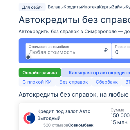
Вклады
Кредиты
Ипотека
Карты
Займы
К
Для себя
Автокредиты без справ
Автокредиты без справок в Симферополе — дос
Стоимость автомобиля
Первона
₽
Онлайн-заявка
Калькулятор автокредит
С плохой КИ
Без справок
Сбербанк
В
Автокредиты без справок, на любые
Сумма
Кредит под залог Авто
150 000
Выгодный
15 млн.
520 отзывов
Совкомбанк