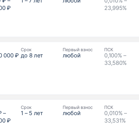
0 ₽
–
1
–
7
лет
любой
0,010% –
00 ₽
23,995%
Срок
Первый взнос
ПСК
0 000 ₽
до
8
лет
любой
0,100% –
33,580%
Срок
Первый взнос
ПСК
₽
–
1
–
5
лет
любой
0,010% –
00 ₽
33,531%