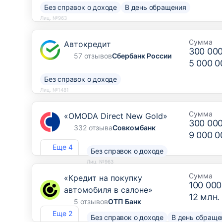
Без справок о доходе
В день обращения
Лиц. №963
Сумма
Автокредит
300 00
57 отзывов
Сбербанк России
5 000 0
Без справок о доходе
Лиц. №1481
Сумма
«OMODA Direct New Gold»
300 00
332 отзыва
Совкомбанк
9 000 0
Еще 4
Без справок о доходе
Лиц. №963
Сумма
«Кредит на покупку
100 000
автомобиля в салоне»
12 млн.
5 отзывов
ОТП Банк
Еще 2
Без справок о доходе
В день обраще