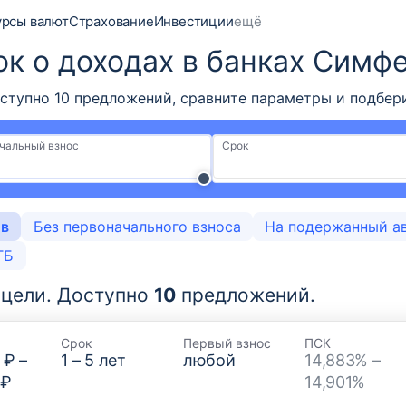
урсы валют
Страхование
Инвестиции
ещё
ок о доходах в банках Симф
тупно 10 предложений, сравните параметры и подбери
чальный взнос
Срок
ов
Без первоначального взноса
На подержанный а
ТБ
 цели.
Доступно
10
предложений.
Срок
Первый взнос
ПСК
 ₽
–
1
–
5
лет
любой
14,883% –
 ₽
14,901%