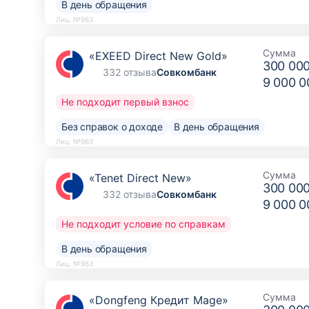
В день обращения
Лиц. №963
Сумма
«EXEED Direct New Gold»
300 00
332 отзыва
Совкомбанк
9 000 0
Не подходит первый взнос
Без справок о доходе
В день обращения
Лиц. №963
Сумма
«Tenet Direct New»
300 00
332 отзыва
Совкомбанк
9 000 0
Не подходит условие по справкам
В день обращения
Лиц. №963
Сумма
«Dongfeng Кредит Mage»