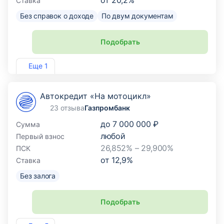
от
20,2
%
Ставка
Без справок о доходе
По двум документам
Подобрать
Лиц. №2707
Еще 1
Автокредит «На мотоцикл»
23 отзыва
Газпромбанк
до
7 000 000 ₽
Сумма
любой
Первый взнос
26,852% – 29,900%
ПСК
от
12,9
%
Ставка
Без залога
Подобрать
Лиц. №354