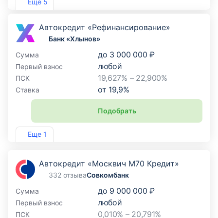
Еще 5
Автокредит «Рефинансирование»
Банк «Хлынов»
до
3 000 000 ₽
Сумма
любой
Первый взнос
19,627% – 22,900%
ПСК
от
19,9
%
Ставка
Подобрать
Лиц. №254
Еще 1
Автокредит «Москвич М70 Кредит»
332 отзыва
Совкомбанк
до
9 000 000 ₽
Сумма
любой
Первый взнос
0,010% – 20,791%
ПСК