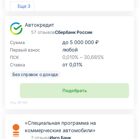
Лиц. №1810
Еще 3
Автокредит
57 отзывов
Сбербанк России
до
5 000 000 ₽
Сумма
любой
Первый взнос
0,010% – 30,685%
ПСК
от
0,01
%
Ставка
Без справок о доходе
Подобрать
Лиц. №1481
«Специальная программа на
коммерческие автомобили»
2 отзыва
Инго Банк