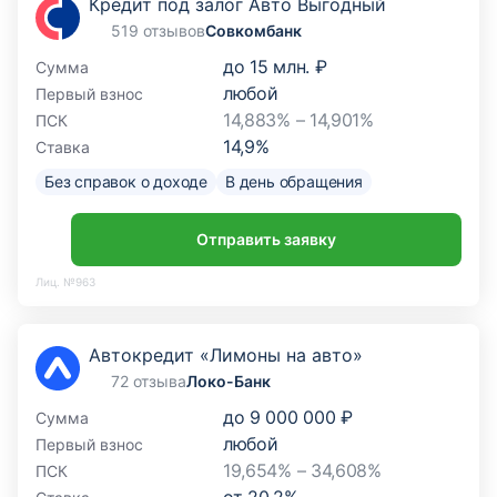
Кредит под залог Авто Выгодный
519 отзывов
Совкомбанк
до
15 млн. ₽
Сумма
любой
Первый взнос
14,883% – 14,901%
ПСК
14,9
%
Ставка
Без справок о доходе
В день обращения
Отправить заявку
Лиц. №963
Автокредит «Лимоны на авто»
72 отзыва
Локо-Банк
до
9 000 000 ₽
Сумма
любой
Первый взнос
19,654% – 34,608%
ПСК