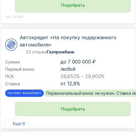
Подобрать
Лиц. №1896
Автокредит «На покупку подержанного
автомобиля»
23 отзыва
Газпромбанк
до
7 000 000 ₽
Сумма
любой
Первый взнос
26,852% – 29,900%
ПСК
от
12,9
%
Ставка
Первоначальный взнос не нужен. Ставка н
ПОЧЕМУ ВЫБИРАЮТ
Подобрать
Лиц. №354
Еще 6