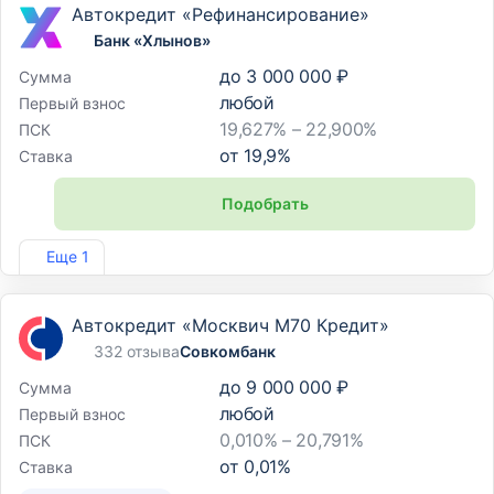
Автокредит «Рефинансирование»
Банк «Хлынов»
до
3 000 000 ₽
Сумма
любой
Первый взнос
19,627% – 22,900%
ПСК
от
19,9
%
Ставка
Подобрать
Лиц. №254
Еще 1
Автокредит «Москвич М70 Кредит»
332 отзыва
Совкомбанк
до
9 000 000 ₽
Сумма
любой
Первый взнос
0,010% – 20,791%
ПСК
от
0,01
%
Ставка