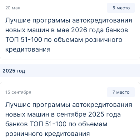
20 мая
5 место
Отделение
Лучшие программы автокредитования
Дополнительный офис «На Беляева»
новых машин в мае 2026 года банков
162623, Вологодская обл., г. Череповец, ул. Беляева,
д. 59
ТОП 51-100 по объемам розничного
кредитования
Отделение
Дополнительный офис «На Конева»
2025 год
160013, г. Вологда, Воркутинская ул., д. 2
15 сентября
7 место
Отделение
Лучшие программы автокредитования
Дополнительный офис «На Некрасова»
новых машин в сентябре 2025 года
160014, г. Вологда, ул. Некрасова, д. 67
банков ТОП 51-100 по объемам
розничного кредитования
Отделение