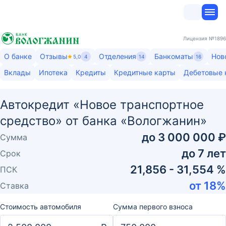
Лицензия
№1896
О банке
Отзывы
Отделения
Банкоматы
Нов
5,0
4
14
16
Вклады
Ипотека
Кредиты
Кредитные карты
Дебетовые 
Автокредит «Новое транспортное
средство» от банка «Вологжанин»
до
3 000 000 ₽
Сумма
до
7
лет
Срок
21,856 - 31,554 %
ПСК
от
18
%
Ставка
Стоимость автомобиля
Сумма первого взноса