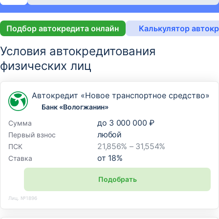
Подбор автокредита онлайн
Калькулятор авток
Условия автокредитования
физических лиц
Автокредит «Новое транспортное средство»
Банк «Вологжанин»
до
3 000 000 ₽
Сумма
любой
Первый взнос
21,856% – 31,554%
ПСК
от
18
%
Ставка
Подобрать
Лиц. №1896