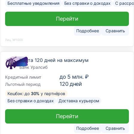
Бесплатные уведомления
Без справки о доходах
С рассро
Перейти
Подробнее
Сравнить
Лиц. №1000
Карта 120 дней на максимум
Банк Уралсиб
до
5 млн. ₽
Кредитный лимит
120
дней
Льготный период
Кешбэк: до
30%
у партнёров
Без справки о доходах
Доставка курьером
Перейти
Подробнее
Сравнить