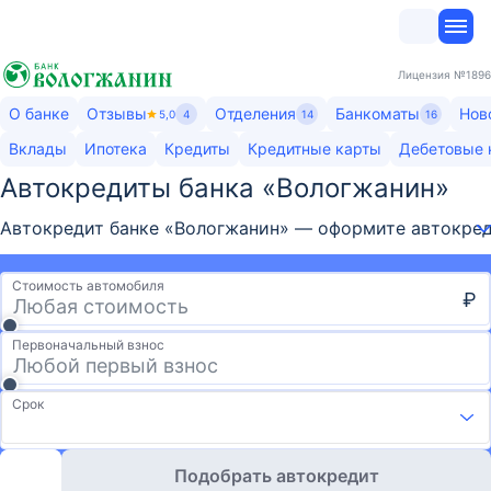
Лицензия
№1896
О банке
Отзывы
Отделения
Банкоматы
Нов
5,0
4
14
16
Вклады
Ипотека
Кредиты
Кредитные карты
Дебетовые 
Автокредиты банка «Вологжанин»​
Автокредит банке «Вологжанин» — оформите автокредит
Стоимость автомобиля
₽
Первоначальный взнос
Срок
Подобрать автокредит