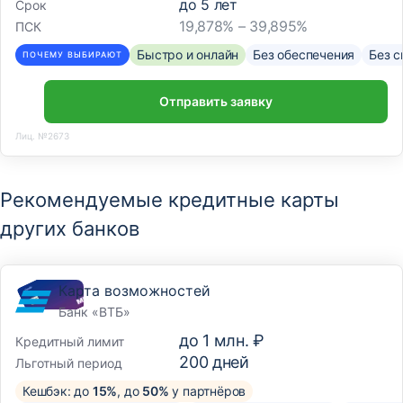
до
5
лет
Срок
19,878% – 39,895%
ПСК
Быстро и онлайн
Без обеспечения
Без с
ПОЧЕМУ ВЫБИРАЮТ
Отправить заявку
Лиц. №2673
Рекомендуемые кредитные карты
других банков
Карта возможностей
Банк «ВТБ»
до
1 млн. ₽
Кредитный лимит
200
дней
Льготный период
Кешбэк: до
15%
, до
50%
у партнёров