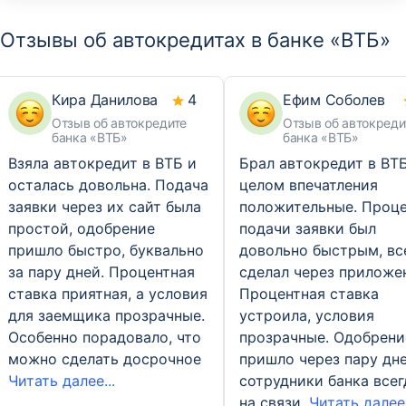
Отзывы об автокредитах в банке «ВТБ»
Кира Данилова
4
Ефим Соболев
Отзыв об автокредите
Отзыв об автокреди
банка «ВТБ»
банка «ВТБ»
Взяла автокредит в ВТБ и
Брал автокредит в ВТБ
осталась довольна. Подача
целом впечатления
заявки через их сайт была
положительные. Проц
простой, одобрение
подачи заявки был
пришло быстро, буквально
довольно быстрым, вс
за пару дней. Процентная
сделал через приложе
ставка приятная, а условия
Процентная ставка
для заемщика прозрачные.
устроила, условия
Особенно порадовало, что
прозрачные. Одобрени
можно сделать досрочное
пришло через пару дне
Читать далее...
сотрудники банка всег
на связи,
Читать далее.