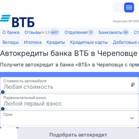
Лицензия
№1000
О банке
Отзывы
Отделения
Банкоматы
Ст
2,2
4437
12
69
Вклады
Ипотека
Кредиты
Кредитные карты
Дебетовые 
Автокредиты банка ВТБ в Череповце
Получите автокредит в банке «ВТБ» в Череповце с про
Стоимость автомобиля
₽
Первоначальный взнос
Срок
Подобрать автокредит