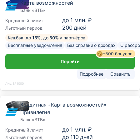
Карта возможностей
Банк «ВТБ»
до
1 млн. ₽
Кредитный лимит
200
дней
Льготный период
Кешбэк: до
15%
, до
50%
у партнёров
Бесплатные уведомления
Без справки о доходах
С рассро
+500 бонусов
Перейти
Подробнее
Сравнить
Лиц. №1000
Кредитная «Карта возможностей»
Привилегия
Банк «ВТБ»
до
1 млн. ₽
Кредитный лимит
до
110
дней
Льготный период